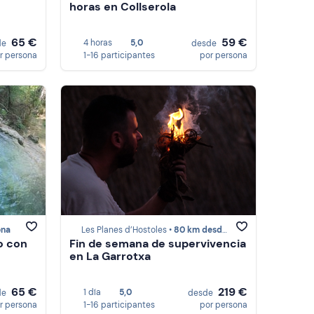
horas en Collserola
65 €
59 €
4 horas
5,0
de
desde
r persona
1-16 participantes
por persona
ona
Les Planes d’Hostoles •
80 km desde Barcelona
o con
Fin de semana de supervivencia
en La Garrotxa
65 €
219 €
1 día
5,0
de
desde
r persona
1-16 participantes
por persona