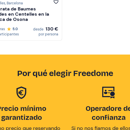
les
, Barcelona
rrata de Baumes
es en Centelles en la
ca de Osona
130 €
oras
5.0
desde
articipantes
por persona
Por qué elegir Freedome
Precio mínimo
Operadore d
garantizado
confianza
mo precio que reservando
Si no nos fiamos de ellos