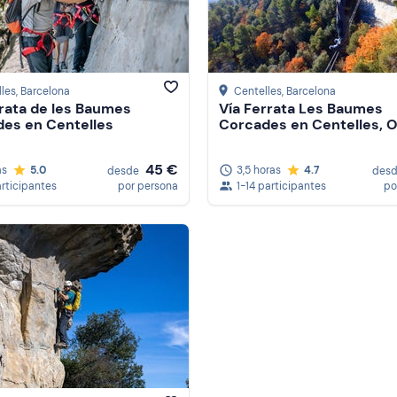
les
, Barcelona
Centelles
, Barcelona
rrata de les Baumes
Vía Ferrata Les Baumes
es en Centelles
Corcades en Centelles, 
45 €
as
5.0
3,5 horas
4.7
desde
des
articipantes
por persona
1-14 participantes
po