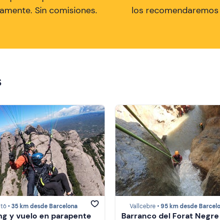
tamente. Sin comisiones.
los recomendaremos a
s
tó •
35 km desde Barcelona
Vallcebre •
95 km desde Barcel
ng y vuelo en parapente
Barranco del Forat Negre