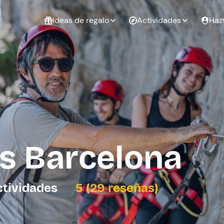
Ideas de regalo
Actividades
Haz
ué
Experiencias
Experiencias
Regalo de
para regalar
para regalar
cumpleaños
al que te
en pareja
 aire libre
a
as Barcelona
tarjeta
Regalo de
Despedida de
Despedida de
graduación
soltero
soltera
ctividades
5 (29 reseñas)