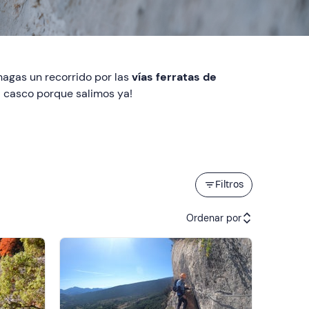
hagas un recorrido por las
vías ferratas de
el casco porque salimos ya!
Filtros
Ordenar por
Actividades recomendadas
Precio (de menor a mayor)