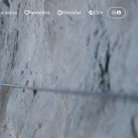
te socio
Favoritos
Historial
ES
Crea una cuenta en
Freedome
¡Únete a una comunidad de aventureros
como tú y colecciona recuerdos inolvidables!
Continuar con el email