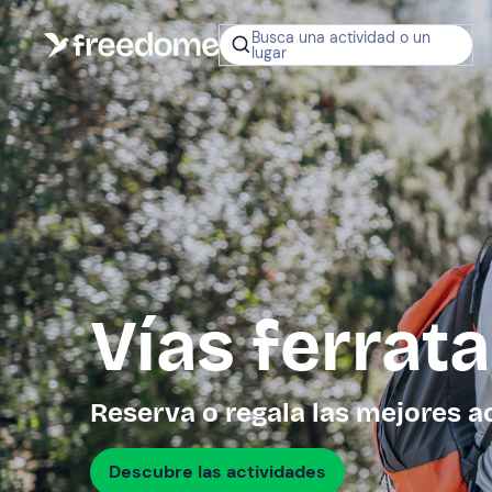
Busca una actividad o un
lugar
¿No sabes q
regalar?
Tarjeta Regalo
Freedome
Un regalo digit
permite elegir
experiencias al
en toda Españ
Vías ferrat
Regala una 
Reserva o regala las mejores a
Descubre las actividades