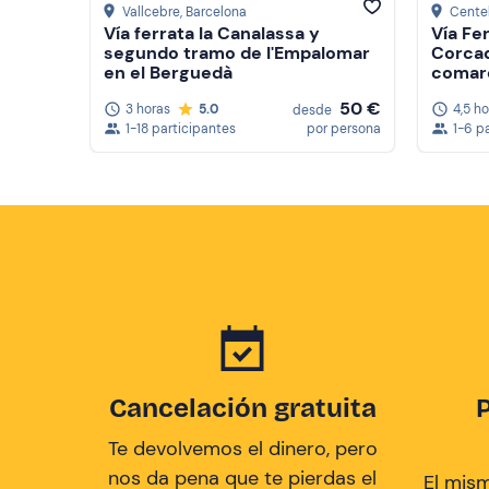
Vallcebre
, Barcelona
Centel
Vía ferrata la Canalassa y
Vía Fe
segundo tramo de l'Empalomar
Corcad
en el Berguedà
comar
50 €
3 horas
5.0
4,5 h
desde
1-18 participantes
por persona
1-6 p
Cancelación gratuita
Te devolvemos el dinero, pero
nos da pena que te pierdas el
El mis