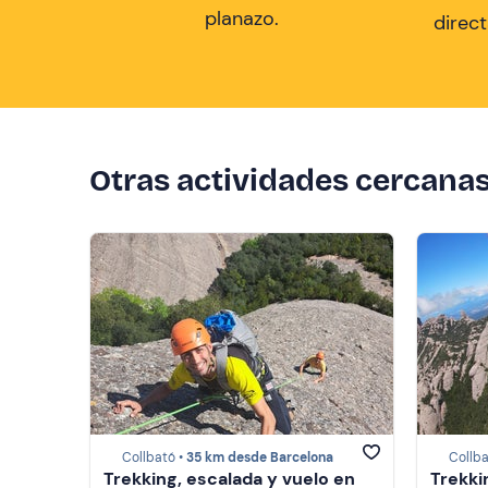
planazo.
direc
Otras actividades cercana
Collbató •
35 km desde Barcelona
Collba
Trekking, escalada y vuelo en
Trekki