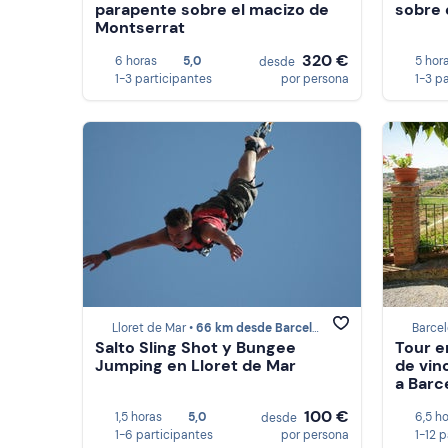
parapente sobre el macizo de
sobre 
Montserrat
320 €
6 horas
5,0
5 hor
desde
1-3 participantes
por persona
1-3 p
Lloret de Mar •
66 km desde Barcelona
Barcel
Salto Sling Shot y Bungee
Tour e
Jumping en Lloret de Mar
de vin
a Barc
100 €
1,5 horas
5,0
6,5 h
desde
1-6 participantes
por persona
1-12 