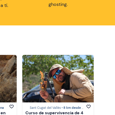
ghosting.
 tí.
ona
Sant Cugat del Vallès •
8 km desde Barcelona
 en
Curso de supervivencia de 4