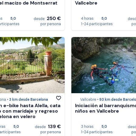
el macizo de Montserrat
Vallcebre
250 €
as
5,0
4 horas
5,0
desde
des
articipantes
por persona
1-24 participantes
po
ona •
3 km desde Barcelona
Vallcebre •
93 km desde Barcel
n e-bike hasta Alella, cata
Iniciación al barranquism
o con maridaje y regreso
niños en Vallcebre
elona en velero
139 €
oras
5,0
3 horas
5,0
desde
des
participantes
por persona
1-24 participantes
po