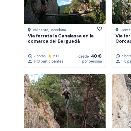
Vallcebre
, Barcelona
Centel
Vía ferrata la Canalassa en la
Vía fe
comarca del Berguedà
Corcad
40 €
2 horas
5.0
5 hor
desde
1-18 participantes
por persona
1-8 p