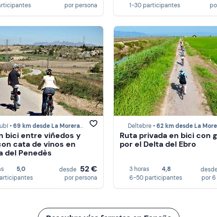
articipantes
por persona
1-30 participantes
po
ubí •
69 km desde La Morera de Montsant
Deltebre •
62 km desde La Morera de Mont
n bici entre viñedos y
Ruta privada en bici con 
 con cata de vinos en
por el Delta del Ebro
a del Penedès
52 €
as
5,0
3 horas
4,8
desde
desd
participantes
por persona
6-50 participantes
por 6