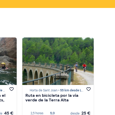
ntsant
Horta de Sant Joan •
55 km desde La Morera de Montsant
 el
Ruta en bicicleta por la vía
ts,
verde de la Terra Alta
45 €
25 €
2,5 horas
5,0
de
desde