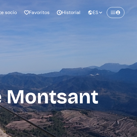
te socio
Favoritos
Historial
ES
e Montsant