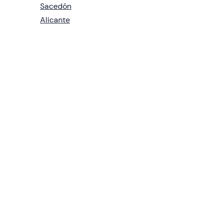
Sacedón
Alicante