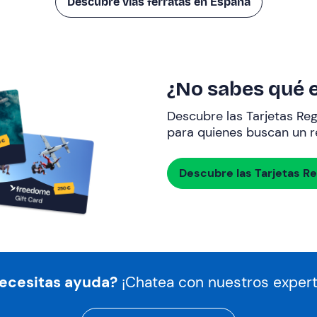
Descubre vías ferratas en España
¿No sabes qué e
Descubre las Tarjetas Re
para quienes buscan un re
Descubre las Tarjetas R
ecesitas ayuda?
¡Chatea con nuestros expert