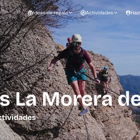
Ideas de regalo
Actividades
Haz
ué
Experiencias
Experiencias
Regalo de
para regalar
para regalar
cumpleaños
al que te
en pareja
 aire libre
a
as La Morera d
tarjeta
Regalo de
Despedida de
Despedida de
graduación
soltero
soltera
ctividades