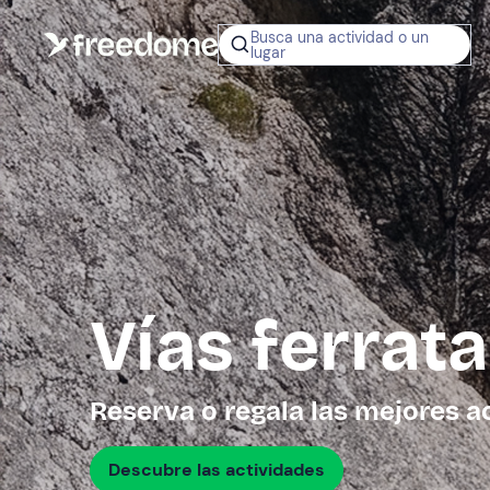
Busca una actividad o un
lugar
¿No sabes q
regalar?
Tarjeta Regalo
Freedome
Un regalo digit
permite elegir
experiencias al
en toda Españ
Vías ferrat
Regala una 
Reserva o regala las mejores a
Descubre las actividades