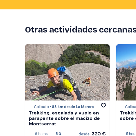
Otras actividades cercana
Collbató •
88 km desde La Morera de Montsant
Collba
Trekking, escalada y vuelo en
Trekki
parapente sobre el macizo de
sobre 
Montserrat
320 €
6 horas
5,0
5 hor
desde