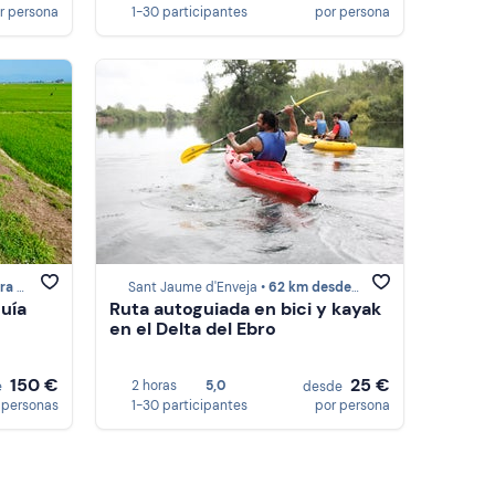
r persona
1-30 participantes
por persona
sant
Sant Jaume d'Enveja •
62 km desde La Morera de Montsant
guía
Ruta autoguiada en bici y kayak
en el Delta del Ebro
150 €
25 €
2 horas
5,0
e
desde
 personas
1-30 participantes
por persona