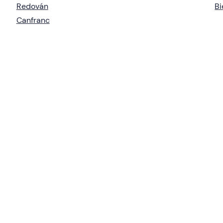
Redován
Bi
Canfranc