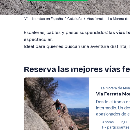
Vías ferratas en España
/
Cataluña
/
Vías ferratas La Morera d
Escaleras, cables y pasos suspendidos: las
vías 
espectacular.
Ideal para quienes buscan una aventura distinta, 
Reserva las mejores vías f
La Morera de Mon
Vía Ferrata Mo
Desde el tramo de
intermedio. Un de
apasionados de es
3 horas
5,0
1-7 participantes