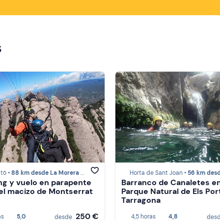
s
tó •
88 km desde La Morera de Montsant
Horta de Sant Joan •
56 km desde La Morera de Mo
ng y vuelo en parapente
Barranco de Canaletes en
el macizo de Montserrat
Parque Natural de Els Por
Tarragona
250 €
as
5,0
4,5 horas
4,8
desde
des