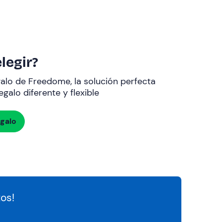
legir?
galo de Freedome, la solución perfecta
galo diferente y flexible
egalo
os!