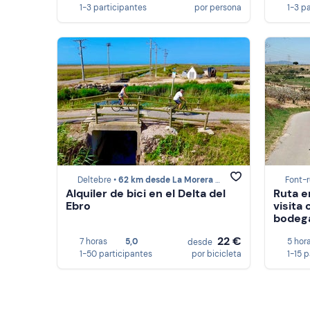
1-3 participantes
por persona
1-3 p
Deltebre •
62 km desde La Morera de Montsant
Font-r
Alquiler de bici en el Delta del
Ruta e
Ebro
visita
bodeg
22 €
7 horas
5,0
5 hor
desde
1-50 participantes
por bicicleta
1-15 