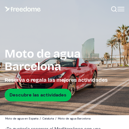
Moto de agua
Barcelona
Reserva o regala las mejores actividades
Descubre las actividades
Moto de agua en España
/
Cataluña
/
Moto de agua Barcelona
¿Te gustaría recorrer el Mediterráneo con una