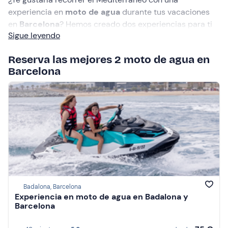
experiencia en
moto de agua
durante tus vacaciones
en
Barcelona
? Hemos creado dos experiencias para ti
Sigue leyendo
que te permitirán admirar la belleza de la
Ciudad
Condal
mientras pones a prueba tu capacidad para
Reserva las mejores 2 moto de agua en
pilotar tu embarcación.
Barcelona
Badalona, Barcelona
Experiencia en moto de agua en Badalona y
Barcelona