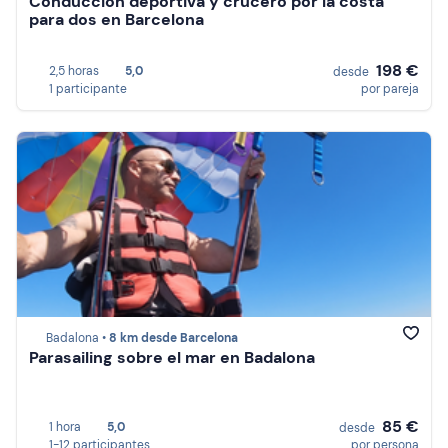
Conducción deportiva y crucero por la costa
para dos en Barcelona
198 €
2,5 horas
5,0
desde
1 participante
por pareja
Badalona •
8 km desde Barcelona
Parasailing sobre el mar en Badalona
85 €
1 hora
5,0
desde
1-12 participantes
por persona