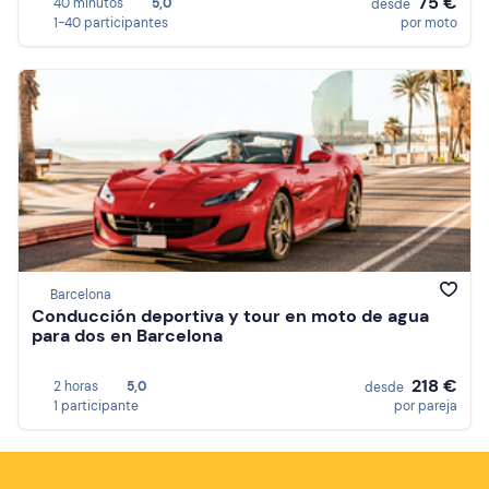
75 €
40 minutos
5,0
desde
1-40 participantes
por moto
Barcelona
Conducción deportiva y tour en moto de agua
para dos en Barcelona
218 €
2 horas
5,0
desde
1 participante
por pareja