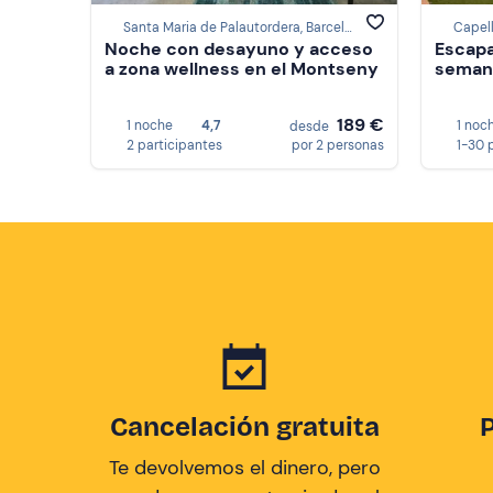
Santa Maria de Palautordera, Barcelona
Capell
Noche con desayuno y acceso
Escapa
a zona wellness en el Montseny
semana
189 €
1 noche
4,7
1 noc
desde
2 participantes
por 2 personas
1-30 
Cancelación gratuita
Te devolvemos el dinero, pero