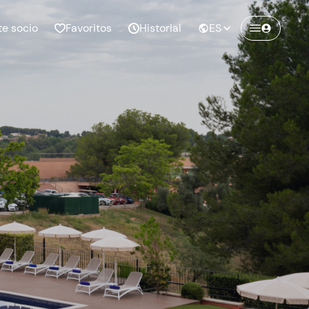
te socio
Favoritos
Historial
ES
Crea una cuenta en
Freedome
¡Únete a una comunidad de aventureros
como tú y colecciona recuerdos inolvidables!
Continuar con el email