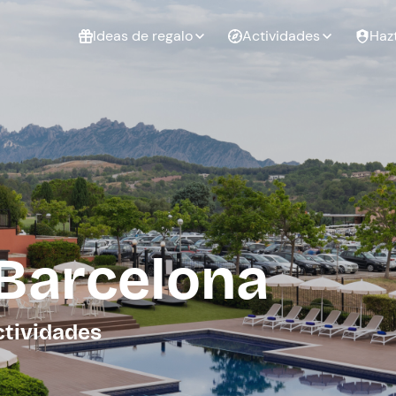
Ideas de regalo
Actividades
Haz
ué
Experiencias
Experiencias
Regalo de
para regalar
para regalar
cumpleaños
al que te
en pareja
 aire libre
a
Barcelona
tarjeta
Regalo de
Despedida de
Despedida de
graduación
soltero
soltera
ctividades