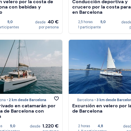
n velero por la costa de
Conducción deportiva y
ona con bebidas y
crucero por la costa para
o
en Barcelona
40 €
5,0
2,5 horas
5,0
desde
desd
articipantes
por persona
1 participante
ona •
2 km desde Barcelona
Barcelona •
3 km desde Barcelo
rivado en catamarán por
Excursión en velero por l
ta de Barcelona con
de Barcelona
h
1.220 €
as
5,0
2 horas
4,8
desde
des