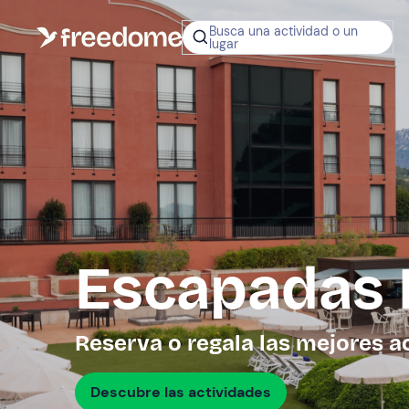
Busca una actividad o un
lugar
¿No sabes q
regalar?
Tarjeta Regalo
Freedome
Un regalo digit
permite elegir
experiencias al
en toda Españ
Escapadas 
Regala una 
Reserva o regala las mejores a
Descubre las actividades