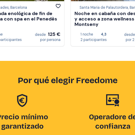
ades, Barcelona
da enológica de fin de
Noche en cabaña con de
 con spa en el Penedès
y acceso a zona wellness 
Montseny
125 €
he
1 noche
4,3
desde
desd
participantes
por persona
2 participantes
por 2
Por qué elegir Freedome
Precio mínimo
Operadore d
garantizado
confianza