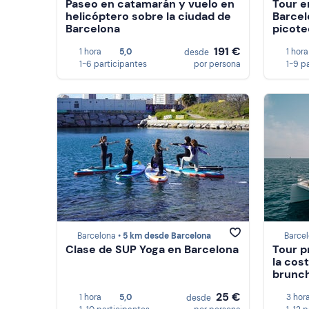
Paseo en catamarán y vuelo en
Tour e
helicóptero sobre la ciudad de
Barcel
Barcelona
picote
191 €
1 hora
5,0
1 hora
desde
1-6 participantes
por persona
1-9 p
Barcelona •
5 km desde Barcelona
Barcel
Clase de SUP Yoga en Barcelona
Tour p
la cos
brunc
25 €
1 hora
5,0
3 hor
desde