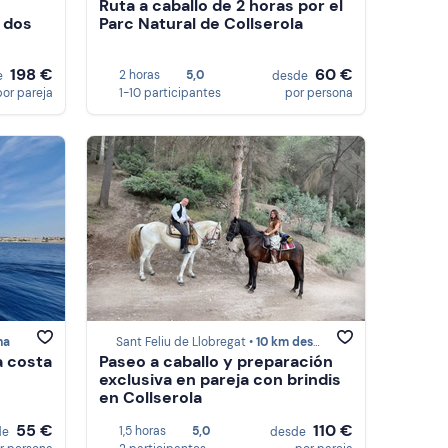
Ruta a caballo de 2 horas por el
 dos
Parc Natural de Collserola
198 €
60 €
2 horas
5,0
e
desde
por pareja
1-10 participantes
por persona
na
Sant Feliu de Llobregat •
10 km desde Barcelona
a costa
Paseo a caballo y preparación
exclusiva en pareja con brindis
en Collserola
55 €
110 €
1,5 horas
5,0
de
desde