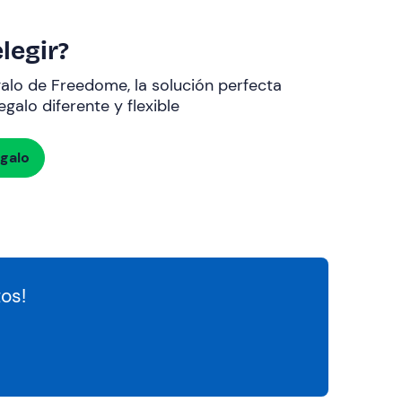
legir?
galo de Freedome, la solución perfecta
galo diferente y flexible
egalo
os!