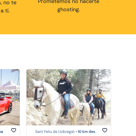
Prometemos no hacerte
, no te
ghosting.
 tí.
na
Sant Feliu de Llobregat •
10 km desde Barcelona