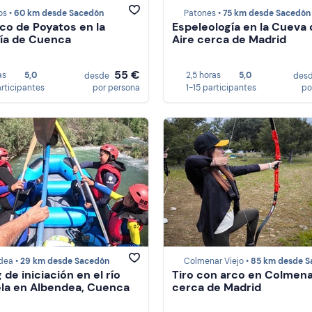
os •
60 km desde Sacedón
Patones •
75 km desde Sacedón
co de Poyatos en la
Espeleología en la Cueva 
ía de Cuenca
Aire cerca de Madrid
55 €
as
5,0
2,5 horas
5,0
desde
des
articipantes
por persona
1-15 participantes
po
dea •
29 km desde Sacedón
Colmenar Viejo •
85 km desde Sac
 de iniciación en el río
Tiro con arco en Colmena
la en Albendea, Cuenca
cerca de Madrid