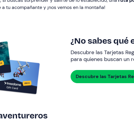
si buscas sorprender y salirte de lo establecido, una
ruta p
ge a tu acompañante y ¡nos vemos en la montaña!
¿No sabes qué e
Descubre las Tarjetas Re
para quienes buscan un re
Descubre las Tarjetas R
 aventureros