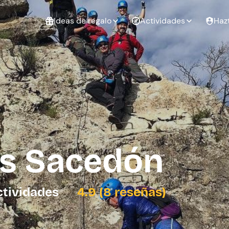
Ideas de regalo
Actividades
Haz
ué
Experiencias
Experiencias
Regalo de
para regalar
para regalar
cumpleaños
al que te
en pareja
 aire libre
a
as Sacedón
tarjeta
Regalo de
Despedida de
Despedida de
graduación
soltero
soltera
ctividades
4.9 (8 reseñas)