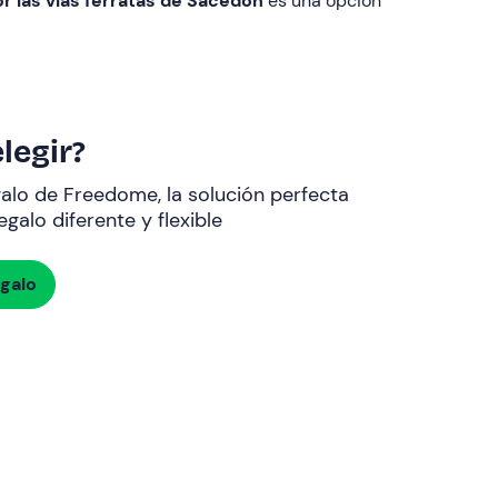
or las vías ferratas de Sacedón
es una opción
legir?
galo de Freedome, la solución perfecta
galo diferente y flexible
egalo