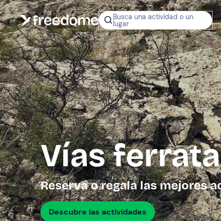
Busca una actividad o un
lugar
¿No sabes q
regalar?
Tarjeta Regalo
Freedome
Un regalo digit
permite elegir
experiencias al
en toda Españ
Vías ferrat
Regala una 
Reserva o regala las mejores a
Descubre las actividades