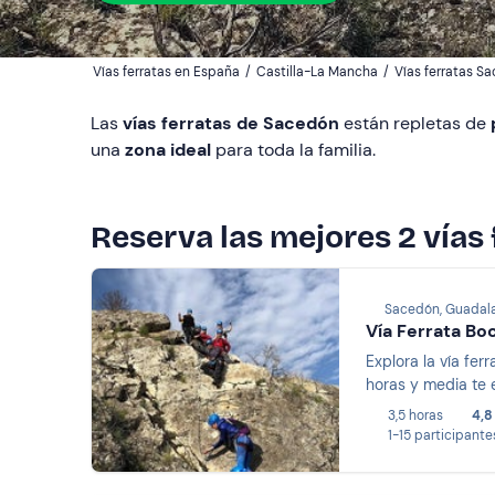
Vías ferratas en España
/
Castilla-La Mancha
/
Vías ferratas S
Las
vías
ferratas
de
Sacedón
están repletas de
una
zona
ideal
para toda la familia.
Reserva las mejores 2 vías
Sacedón, Guadala
Vía Ferrata Bo
Explora la vía fer
horas y media te 
3,5 horas
4,8
1-15 participante