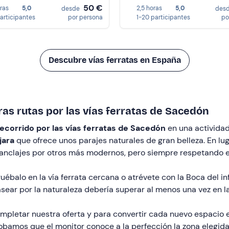
50 €
oras
5,0
2,5 horas
5,0
desde
des
participantes
por persona
1-20 participantes
po
Descubre vías ferratas en España
as rutas por las vías ferratas de Sacedón
ecorrido por las vías ferratas de Sacedón
en una actividad
jara
que ofrece unos parajes naturales de gran belleza. En lu
s anclajes por otros más modernos, pero siempre respetando el
ébalo en la vía ferrata cercana o atrévete con la Boca del in
sear por la naturaleza debería superar al menos una vez en la
pletar nuestra oferta y para convertir cada nuevo espacio 
amos que el monitor conoce a la perfección la zona elegida y