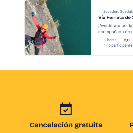
Sacedón, Guadala
Vía Ferrata de
¡Aventúrate por l
acompañado de un
2 horas
5,0
1-15 participante
Cancelación gratuita