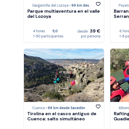
Gargantilla del Lozoya •
99 km desde Sacedón
Poyat
Parque multiaventura en el valle
Barran
del Lozoya
Serran
39 €
4 horas
5,0
6 hor
desde
1-50 participantes
por persona
1-8 p
Cuenca •
68 km desde Sacedón
Alben
Tirolina en el casco antiguo de
Rafting
Cuenca: salto simultáneo
Guadie