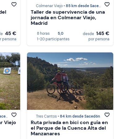
Colmenar Viejo •
85 km desde Sacedón
del
Taller de supervivencia de una
jornada en Colmenar Viejo,
Madrid
45 €
145 €
8 horas
5,0
de
desde
r persona
1-20 participantes
por persona
edón
Tres Cantos •
84 km desde Sacedón
r Viejo
Ruta privada en bici con guía en
el Parque de la Cuenca Alta del
Manzanares