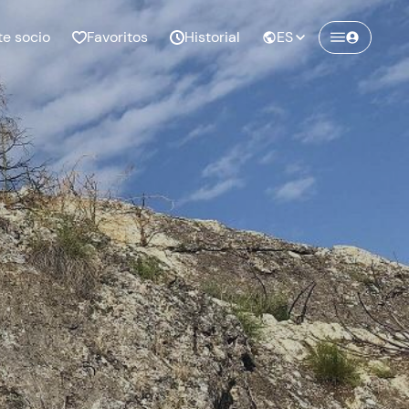
te socio
Favoritos
Historial
ES