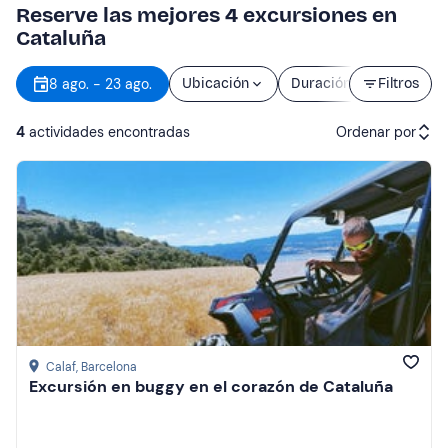
Reserve las mejores 4 excursiones en
Cataluña
8 ago. - 23 ago.
Ubicación
Duración
Filtros
Precio
4
actividades encontradas
Ordenar por
Actividades recomendadas
Precio (de menor a mayor)
Precio (de mayor a menor)
Reseñas
Calaf
, Barcelona
Excursión en buggy en el corazón de Cataluña