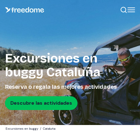
Excursiones en
buggy Cataluña
Reserva o regala las mejores actividades
Descubre las actividades
Excursiones en buggy
/
Cataluña