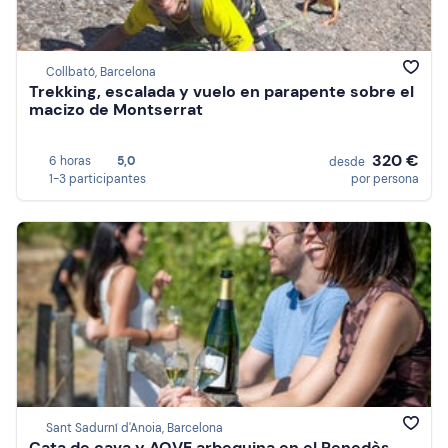
Collbató, Barcelona
Trekking, escalada y vuelo en parapente sobre el
macizo de Montserrat
320 €
6 horas
5,0
desde
1-3 participantes
por persona
Sant Sadurní d'Anoia, Barcelona
Cata de cava y AOVE arbequina en el Penedès