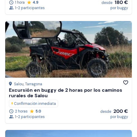
180 €
1 hora
4.9
desde
1-2 participantes
por buggy
Salou
, Tarragona
Excursión en buggy de 2 horas por los caminos
rurales de Salou
Confirmación inmediata
200 €
2 horas
5.0
desde
1-2 participantes
por buggy