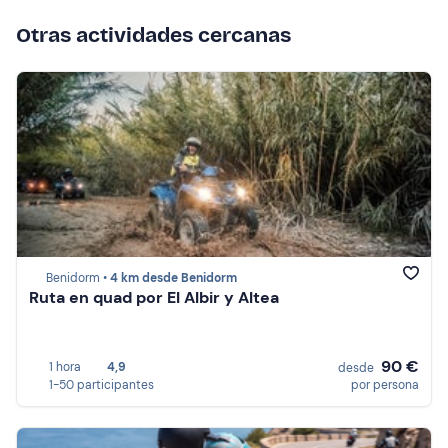
Otras actividades cercanas
Benidorm •
4 km desde Benidorm
Ruta en quad por El Albir y Altea
90 €
1 hora
4,9
desde
1-50 participantes
por persona