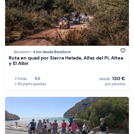
Benidorm •
4 km desde Benidorm
Ruta en quad por Sierra Helada, Alfaz del Pi, Altea
y El Albir
130 €
2 horas
5,0
desde
1-50 participantes
por persona