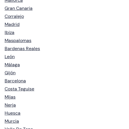
Mallorca
Gran Canaria
Corralejo
Madrid
Ibiza
Maspalomas
Bardenas Reales
León
Málaga
Gijón
Barcelona
Costa Teguise
Mijas
Nerja
Huesca
Murcia