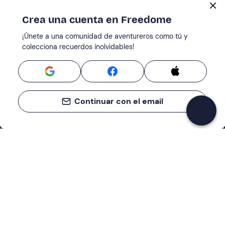
Crea una cuenta en Freedome
¡Únete a una comunidad de aventureros como tú y
colecciona recuerdos inolvidables!
Continuar con el email
Asistencia
Centro de servicios
Empresa
Cómo funciona
Quiénes somos
Términos y condiciones del cliente
Métodos de pago
Hazte socio de Freedome
Políticas de cancelación
Blog
Preferencias de cookies