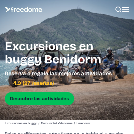
Excursiones en
buggy Benidorm
Reserva o regala las mejores actividades
4.9 (27 reseñas)
Descubre las actividades
Excursiones en buggy
/
Comunidad Valenciana
/
Benidorm
Paisajes diferentes, rutas fuera de lo habitual y mucha