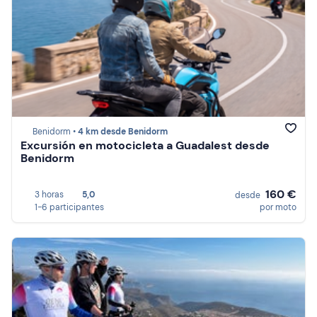
Benidorm •
4 km desde Benidorm
Excursión en motocicleta a Guadalest desde
Benidorm
160 €
3 horas
5,0
desde
1-6 participantes
por moto