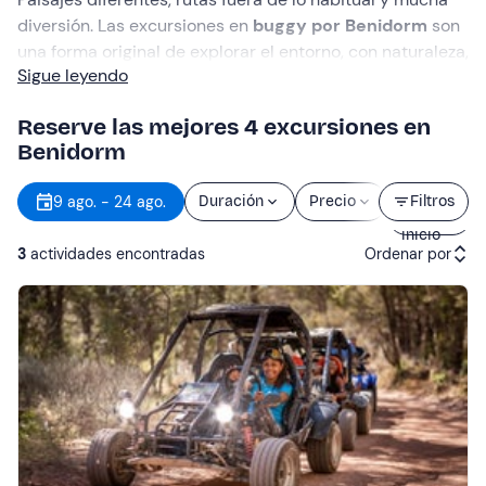
diversión. Las excursiones en
buggy por Benidorm
son
una forma original de explorar el entorno, con naturaleza,
Sigue leyendo
aventura y total libertad de movimiento. Casco
abrochado, motor en marcha… ¡y a rodar!
Reserve las mejores 4 excursiones en
Benidorm
Hora
9 ago. - 24 ago.
Duración
Precio
Filtros
de
inicio
3
actividades encontradas
Ordenar por
Actividades recomendadas
Precio (de menor a mayor)
Precio (de mayor a menor)
Reseñas