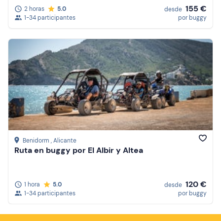
155 €
2 horas
5.0
desde
1-34 participantes
por buggy
Benidorm
, Alicante
Ruta en buggy por El Albir y Altea
120 €
1 hora
5.0
desde
1-34 participantes
por buggy