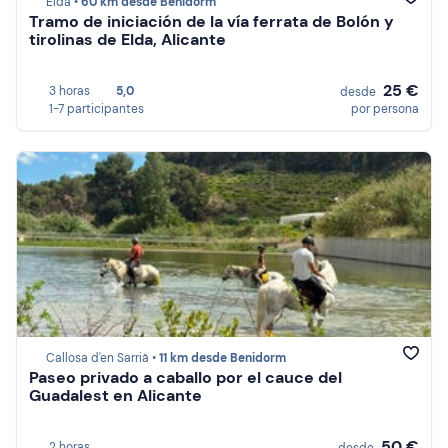
Elda •
60 km desde Benidorm
Tramo de iniciación de la vía ferrata de Bolón y
tirolinas de Elda, Alicante
25 €
3 horas
5,0
desde
1-7 participantes
por persona
Callosa d'en Sarrià •
11 km desde Benidorm
Paseo privado a caballo por el cauce del
Guadalest en Alicante
50 €
2 horas