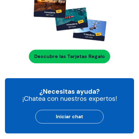
Descubre las Tarjetas Regalo
¿Necesitas ayuda?
¡Chatea con nuestros expertos!
Iniciar chat