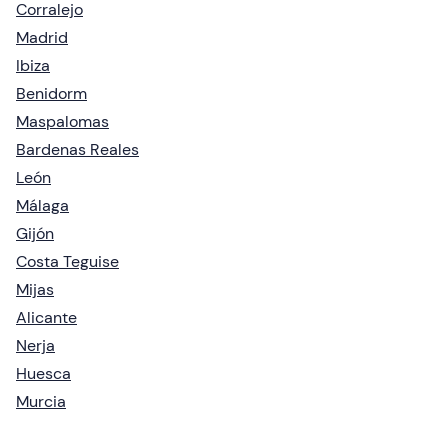
Corralejo
Madrid
Ibiza
Benidorm
Maspalomas
Bardenas Reales
León
Málaga
Gijón
Costa Teguise
Mijas
Alicante
Nerja
Huesca
Murcia