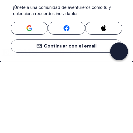
¡Únete a una comunidad de aventureros como tú y
colecciona recuerdos inolvidables!
Continuar con el email
Asistencia
Centro de servicios
Empresa
Cómo funciona
Quiénes somos
Términos y condiciones del cliente
Métodos de pago
Hazte socio de Freedome
Políticas de cancelación
Blog
Preferencias de cookies
Excelente
Política de privacidad