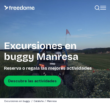
Excursiones en
buggy Manresa
Reserva o regala las mejores actividades
Descubre las actividades
Excursiones en buggy
/
Cataluña
/
Manresa