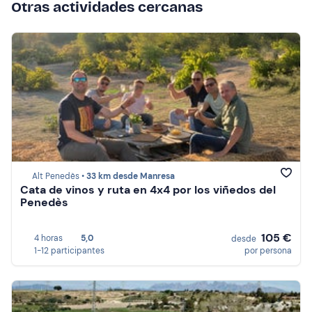
Otras actividades cercanas
Alt Penedès •
33 km desde Manresa
Cata de vinos y ruta en 4x4 por los viñedos del
Penedès
105 €
4 horas
5,0
desde
1-12 participantes
por persona