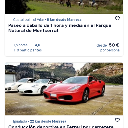
Castellbell i el Vilar •
8 km desde Manresa
Paseo a caballo de 1 hora y media en el Parque
Natural de Montserrat
50 €
1,5 horas
4,6
desde
1-8 participantes
por persona
Igualada •
22 km desde Manresa
Conducción deportiva en Ferrari por carretera