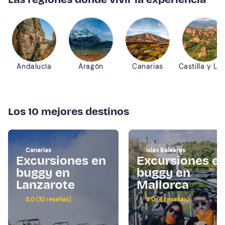
Andalucía
Aragón
Canarias
Castilla y Le
Los 10 mejores destinos
Canarias
Islas Baleares
Excursiones en
Excursiones e
buggy en
buggy en
Lanzarote
Mallorca
5.0 (10 reseñas)
5.0 (8 reseñas)