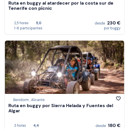
Ruta en buggy al atardecer por la costa sur de
Tenerife con pícnic
230 €
2,5 horas
5,0
desde
1-6 participantes
por buggy
Benidorm , Alicante
Ruta en buggy por Sierra Helada y Fuentes del
Algar
180 €
3 horas
4,4
desde