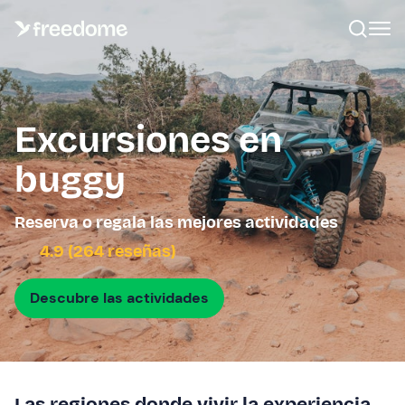
Excursiones en
buggy
Reserva o regala las mejores actividades
4.9 (264 reseñas)
Descubre las actividades
Las regiones donde vivir la experiencia