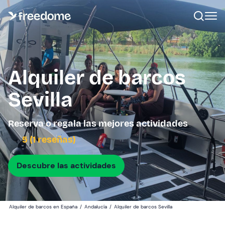
Alquiler de barcos
Sevilla
Reserva o regala las mejores actividades
5 (1 reseñas)
Descubre las actividades
Alquiler de barcos en España
/
Andalucía
/
Alquiler de barcos Sevilla