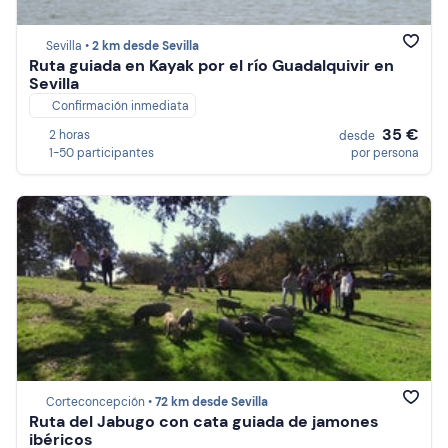
Sevilla •
2 km desde Sevilla
Ruta guiada en Kayak por el río Guadalquivir en
Sevilla
Confirmación inmediata
35 €
2 horas
desde
1-50 participantes
por persona
Corteconcepción •
72 km desde Sevilla
Ruta del Jabugo con cata guiada de jamones
ibéricos