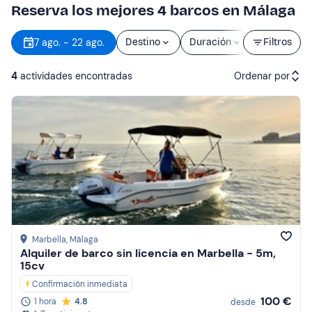
Reserva los mejores 4 barcos en Málaga
7 ago. - 22 ago.
Destino
Duración
Precio
Filtros
4
actividades encontradas
Ordenar por
Actividades recomendadas
Precio (de menor a mayor)
Precio (de mayor a menor)
Reseñas
Marbella
, Málaga
Alquiler de barco sin licencia en Marbella - 5m,
15cv
Confirmación inmediata
100 €
1 hora
4.8
desde