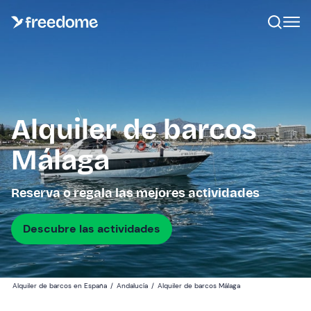
Alquiler de barcos
Málaga
Reserva o regala las mejores actividades
Descubre las actividades
Alquiler de barcos en España
/
Andalucía
/
Alquiler de barcos Málaga