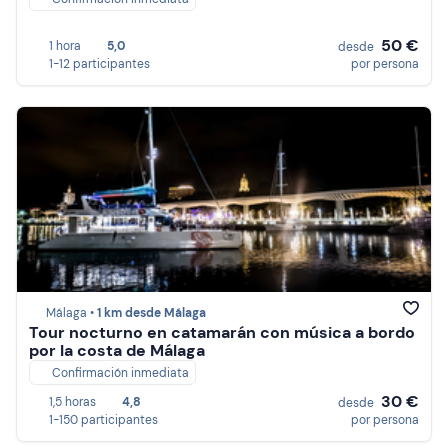
50 €
1 hora
5,0
desde
1-12 participantes
por persona
Málaga •
1 km desde Málaga
Tour nocturno en catamarán con música a bordo
por la costa de Málaga
Confirmación inmediata
30 €
1,5 horas
4,8
desde
1-150 participantes
por persona