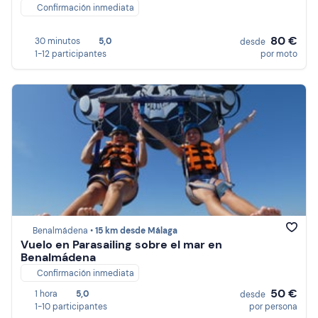
Confirmación inmediata
80 €
30 minutos
5,0
desde
1-12 participantes
por moto
Benalmádena •
15 km desde Málaga
Vuelo en Parasailing sobre el mar en
Benalmádena
Confirmación inmediata
50 €
1 hora
5,0
desde
1-10 participantes
por persona