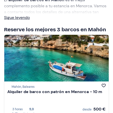
complemento posible a tu estancia en Menorca. Vamos
a contarte todos los detalles de una alternativa tan
Sigue leyendo
interesante para tus próximas vacaciones.
Reserve los mejores 3 barcos en Mahón
Mahón, Baleares
Alquiler de barco con patrón en Menorca - 10 m
500 €
3 horas
5,0
desde