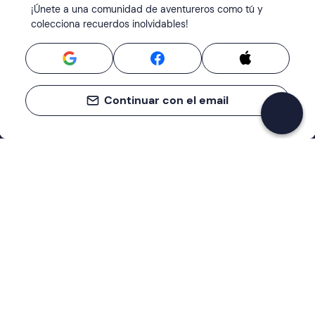
¡Únete a una comunidad de aventureros como tú y
colecciona recuerdos inolvidables!
Continuar con el email
Asistencia
Centro de servicios
Empresa
Cómo funciona
Quiénes somos
Términos y condiciones del cliente
Métodos de pago
Hazte socio de Freedome
Políticas de cancelación
Blog
Preferencias de cookies
Excelente
Política de privacidad
Política de cookies