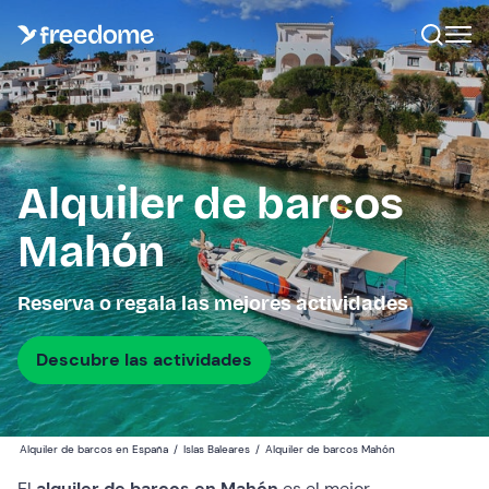
Alquiler de barcos
Mahón
Reserva o regala las mejores actividades
Descubre las actividades
Alquiler de barcos en España
/
Islas Baleares
/
Alquiler de barcos Mahón
El
alquiler de barcos en Mahón
es el mejor