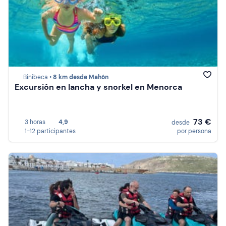
Binibeca •
8 km desde Mahón
Excursión en lancha y snorkel en Menorca
73 €
3 horas
4,9
desde
1-12 participantes
por persona