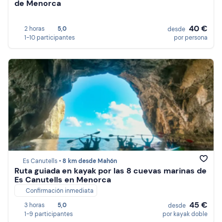
de Menorca
40 €
2 horas
5,0
desde
1-10 participantes
por persona
Es Canutells •
8 km desde Mahón
Ruta guiada en kayak por las 8 cuevas marinas de
Es Canutells en Menorca
Confirmación inmediata
45 €
3 horas
5,0
desde
1-9 participantes
por kayak doble