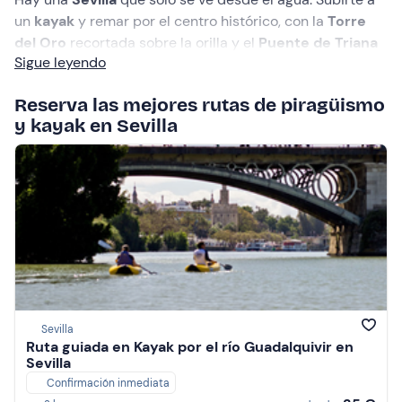
un
kayak
y remar por el centro histórico, con la
Torre
del Oro
recortada sobre la orilla y el
Puente de Triana
Sigue leyendo
pasando por encima, convierte un paseo cualquiera en
algo memorable. El
piragüismo y kayak en Sevilla
es
Reserva las mejores rutas de piragüismo
eso: descubrir la ciudad monumental desde una
y kayak en Sevilla
perspectiva única.
Sevilla
Ruta guiada en Kayak por el río Guadalquivir en
Sevilla
Confirmación inmediata