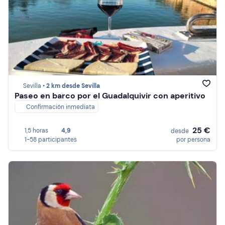
Sevilla •
2 km desde Sevilla
Paseo en barco por el Guadalquivir con aperitivo
Confirmación inmediata
25 €
1,5 horas
4,9
desde
1-58 participantes
por persona