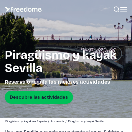
Piragüismo y kayak
Sevilla
Reserva o regala las mejores actividades
Descubre las actividades
Piragüismo y kayak en España
/
Andalucía
/
Piragüismo y kayak Sevilla
Hay una
Sevilla
que solo se ve desde el agua. Subirte a