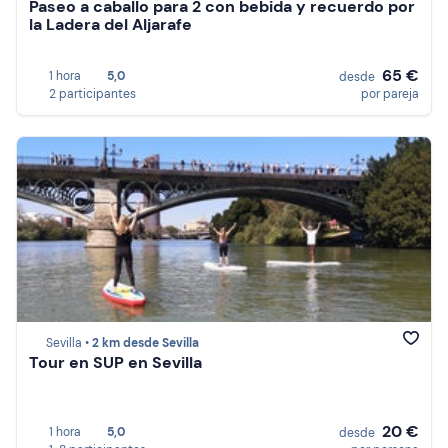
Paseo a caballo para 2 con bebida y recuerdo por
la Ladera del Aljarafe
65 €
1 hora
5,0
desde
2 participantes
por pareja
Sevilla •
2 km desde Sevilla
Tour en SUP en Sevilla
20 €
1 hora
5,0
desde