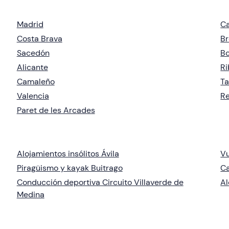
Madrid
Ca
Costa Brava
Br
Sacedón
Bo
Alicante
Ri
Camaleño
Ta
Valencia
R
Paret de les Arcades
Alojamientos insólitos Ávila
Vu
Piragüismo y kayak Buitrago
Ca
Conducción deportiva Circuito Villaverde de
Al
Medina