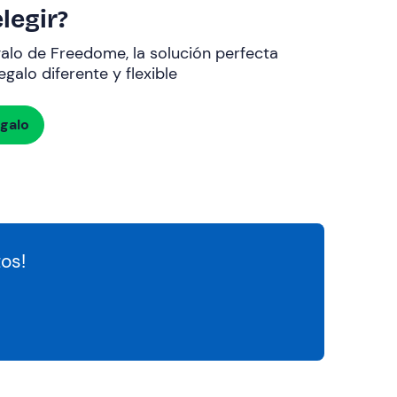
legir?
galo de Freedome, la solución perfecta
galo diferente y flexible
egalo
os!