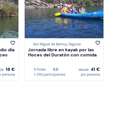
San Miguel de Bernuy, Segovia
dio día
Jornada libre en kayak por las
oces
Hoces del Duratón con comida
18 €
41 €
9 horas
5,0
sde
desde
r persona
1-250 participantes
por persona