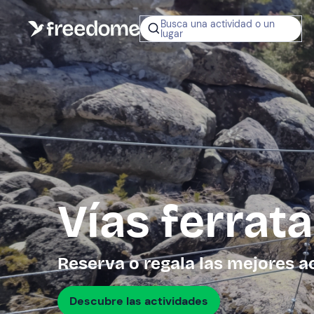
Busca una actividad o un
lugar
¿No sabes q
regalar?
Tarjeta Regalo
Freedome
Un regalo digit
permite elegir
experiencias al
en toda Españ
Vías ferrata
Regala una 
Reserva o regala las mejores a
Descubre las actividades