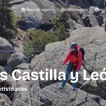
Ideas de regalo
Actividades
Haz
ué
Experiencias
Experiencias
Regalo de
para regalar
para regalar
cumpleaños
al que te
en pareja
 aire libre
a
s Castilla y Le
tarjeta
Regalo de
Despedida de
Despedida de
graduación
soltero
soltera
ctividades