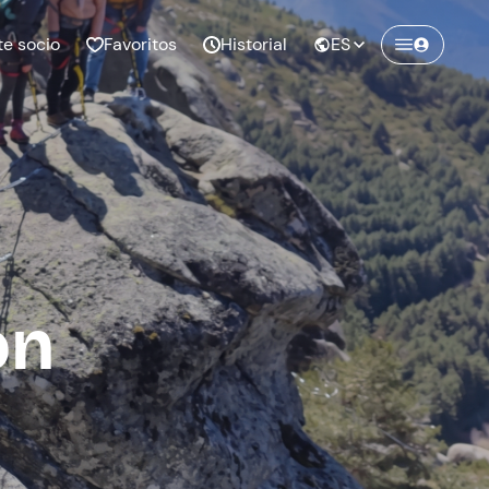
te socio
Favoritos
Historial
ES
ón