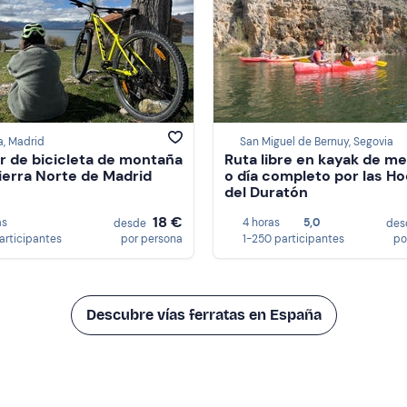
a, Madrid
San Miguel de Bernuy, Segovia
er de bicicleta de montaña
Ruta libre en kayak de me
a Sierra Norte de Madrid
o día completo por las H
del Duratón
18 €
as
4 horas
5,0
desde
de
participantes
por persona
1-250 participantes
po
Descubre vías ferratas en España