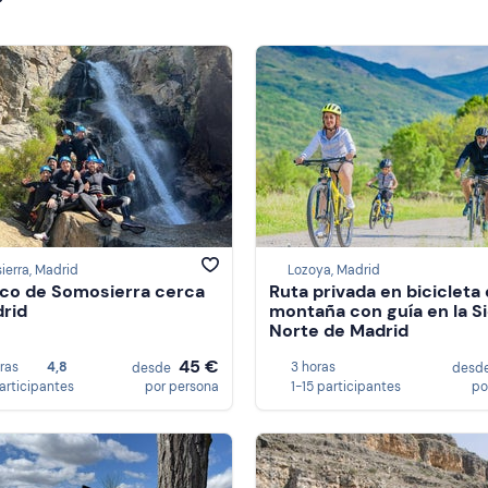
erra, Madrid
Lozoya, Madrid
co de Somosierra cerca
Ruta privada en bicicleta
rid
montaña con guía en la Sierra
Norte de Madrid
45 €
oras
4,8
3 horas
desde
desd
participantes
por persona
1-15 participantes
po