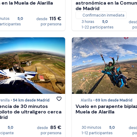
 en la Muela de Alarilla
astronómica en la Comun
de Madrid
Confirmación inmediata
115 €
nutos
5,0
desde
3 horas
5,0
des
participantes
por persona
1-22 participantes
po
nilla •
54 km desde Madrid
Alarilla •
69 km desde Madrid
encia de 30 minutos
Vuelo en parapente biplaz
iloto de ultraligero cerca
Muela de Alarilla
rid
85 €
5,0
30 minutos
5,0
desde
des
ticipante
por persona
1-12 participantes
po