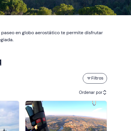
 paseo en globo aerostático te permite disfrutar
egiada.
d
Filtros
Ordenar por
Actividades recomendadas
Precio (de menor a mayor)