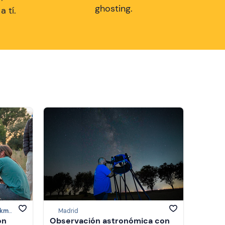
ghosting.
 tí.
de Madrid
Madrid
ón
Observación astronómica con