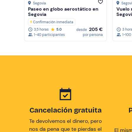
Segovia
Segov
Paseo en globo aerostático en
Vuelo 
Segovia
Segovi
Confirmación inmediata
205 €
3 hor
3,5 horas
5.0
desde
1-100
1-40 participantes
por persona
Cancelación gratuita
Te devolvemos el dinero, pero
nos da pena que te pierdas el
El mis