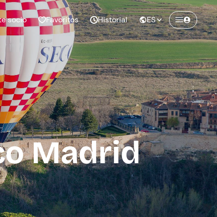
te socio
Favoritos
Historial
ES
Crea una cuenta en
Freedome
¡Únete a una comunidad de aventureros
como tú y colecciona recuerdos inolvidables!
co Madrid
Continuar con el email