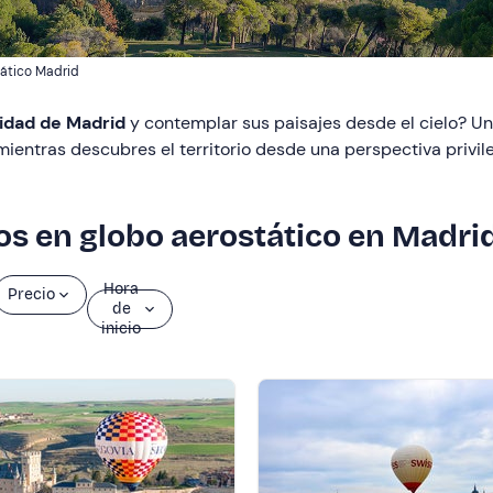
tático Madrid
idad de Madrid
y contemplar sus paisajes desde el cielo? Un
ientras descubres el territorio desde una perspectiva privil
os en globo aerostático en Madri
Hora
Precio
de
inicio