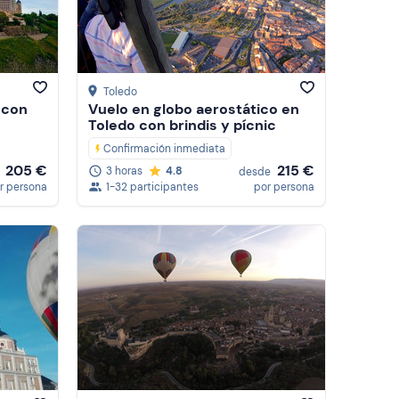
Precio (de mayor a menor)
Reseñas
Toledo
 con
Vuelo en globo aerostático en
Toledo con brindis y pícnic
Confirmación inmediata
205 €
215 €
3 horas
4.8
desde
r persona
1-32 participantes
por persona