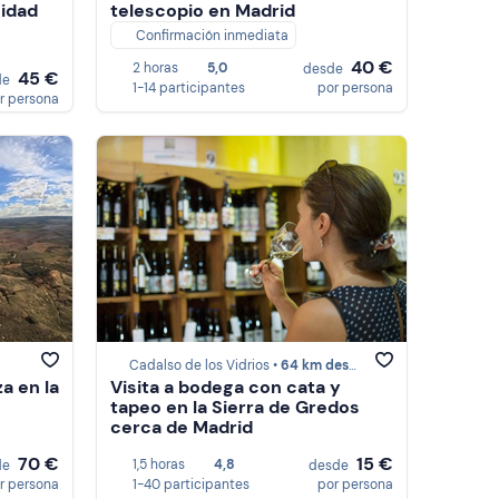
idad
telescopio en Madrid
Confirmación inmediata
40 €
2 horas
5,0
desde
45 €
de
1-14 participantes
por persona
r persona
Cadalso de los Vidrios •
64 km desde Madrid
a en la
Visita a bodega con cata y
tapeo en la Sierra de Gredos
cerca de Madrid
70 €
15 €
1,5 horas
4,8
de
desde
r persona
1-40 participantes
por persona