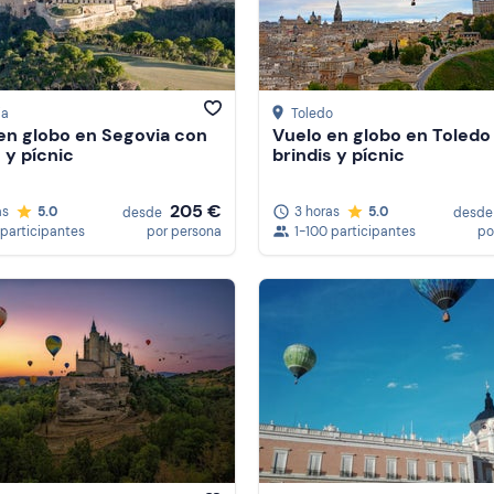
ia
Toledo
en globo en Segovia con
Vuelo en globo en Toledo
 y pícnic
brindis y pícnic
205 €
as
5.0
3 horas
5.0
desde
desde
 participantes
por persona
1-100 participantes
po