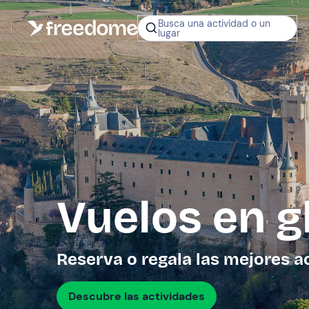
Busca una actividad o un
lugar
¿No sabes q
regalar?
Tarjeta Regalo
Freedome
Un regalo digit
permite elegir
experiencias al
en toda Españ
Vuelos en g
Regala una 
Reserva o regala las mejores a
Descubre las actividades