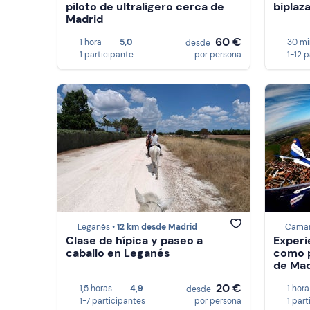
piloto de ultraligero cerca de
biplaza
Madrid
60 €
1 hora
5,0
30 mi
desde
1 participante
por persona
1-12 
Leganés •
12 km desde Madrid
Camare
Clase de hípica y paseo a
Experi
caballo en Leganés
como p
de Mad
20 €
1,5 horas
4,9
1 hora
desde
1-7 participantes
por persona
1 par