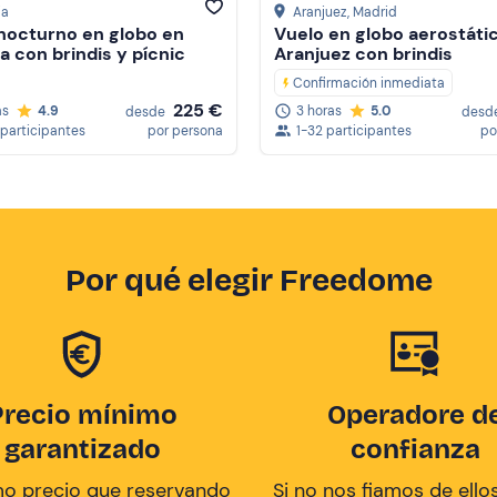
ia
Aranjuez
, Madrid
nocturno en globo en
Vuelo en globo aerostáti
a con brindis y pícnic
Aranjuez con brindis
Confirmación inmediata
225 €
as
4.9
3 horas
5.0
desde
desd
 participantes
por persona
1-32 participantes
po
Por qué elegir Freedome
Precio mínimo
Operadore d
garantizado
confianza
mo precio que reservando
Si no nos fiamos de ellos