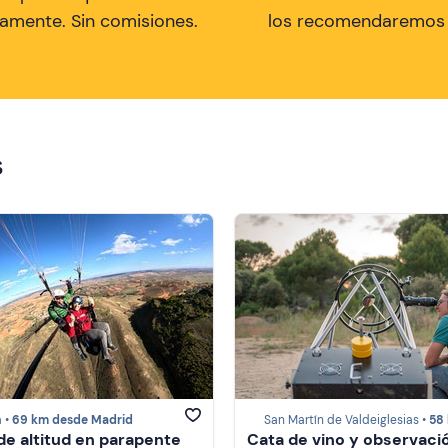
tamente. Sin comisiones.
los recomendaremos a
s
a •
69 km desde Madrid
San Martín de Valdeiglesias •
58 km des
de altitud en parapente
Cata de vino y observaci