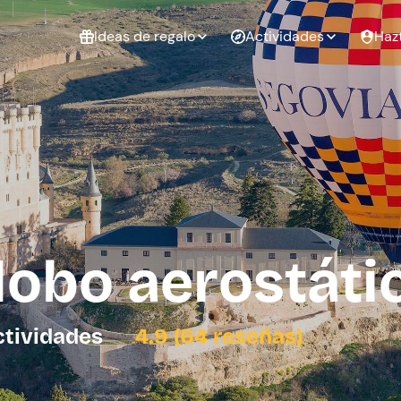
Ideas de regalo
Actividades
Haz
ué
Experiencias
Experiencias
Regalo de
para regalar
para regalar
cumpleaños
al que te
en pareja
 aire libre
a
lobo aerostáti
tarjeta
Regalo de
Despedida de
Despedida de
graduación
soltero
soltera
ctividades
4.9 (64 reseñas)