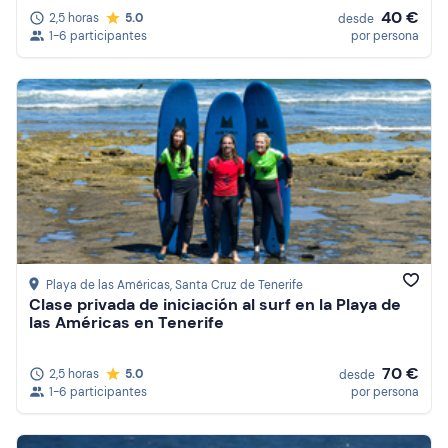
40 €
2,5 horas
5.0
desde
1-6 participantes
por persona
Playa de las Américas
, Santa Cruz de Tenerife
Clase privada de iniciación al surf en la Playa de
las Américas en Tenerife
70 €
2,5 horas
5.0
desde
1-6 participantes
por persona