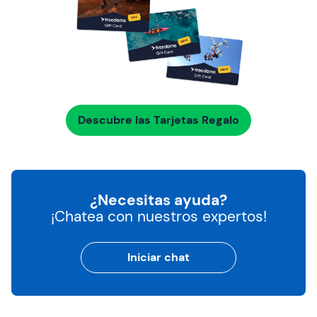
Descubre las Tarjetas Regalo
¿Necesitas ayuda?
¡Chatea con nuestros expertos!
Iniciar chat