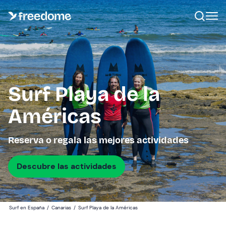
Surf Playa de la
Américas
Reserva o regala las mejores actividades
Descubre las actividades
Surf en España
/
Canarias
/
Surf Playa de la Américas