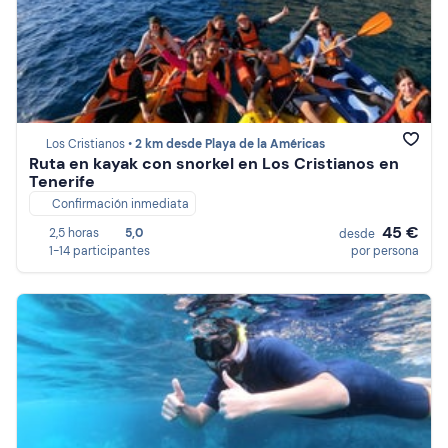
Los Cristianos •
2 km desde Playa de la Américas
Ruta en kayak con snorkel en Los Cristianos en
Tenerife
Confirmación inmediata
45 €
2,5 horas
5,0
desde
1-14 participantes
por persona