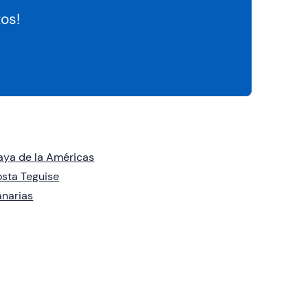
os!
aya de la Américas
sta Teguise
narias