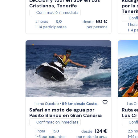
Lección y tour en SUP en Los
Ruta g
Cristianos, Tenerife
por la
Teneri
Confirmación inmediata
Conf
60 €
2 horas
5,0
desde
1 hora
1-14 participantes
por persona
1-4 p
Lomo Quiebre •
99 km desde Costa Adeje
Los Cr
Safari en moto de agua por
Ruta e
Pasito Blanco en Gran Canaria
Los Cr
Confirmación inmediata
Conf
124 €
1 hora
5,0
2,5 h
desde
1-8 participantes
por moto de agua
1-14 