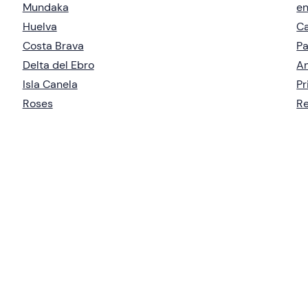
Mundaka
en
Huelva
Ca
Costa Brava
Pa
Delta del Ebro
An
Isla Canela
Pr
Roses
Re