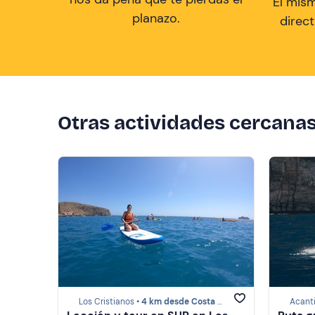
El mis
planazo.
direc
Otras actividades cercana
Los Cristianos •
4 km desde Costa Adeje
Acanti