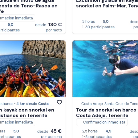
uiada en moto de agua
Excursión guiada en kaya
 costa de Teno-Rasca en
snorkel en Palm-Mar, Ten
fe
irmación inmediata
3 horas
5,0
des
130 €
5,0
desde
1-30 participantes
po
articipantes
por moto
istianos •
4 km desde Costa Adeje
Costa Adeje, Santa Cruz de Tene
n kayak con snorkel en
Tour de snorkel en barco
istianos en Tenerife
Costa Adeje, Tenerife
irmación inmediata
Confirmación inmediata
45 €
oras
5,0
2,5 horas
4,9
desde
des
participantes
por persona
1-8 participantes
po