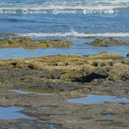
te socio
Favoritos
Historial
ES