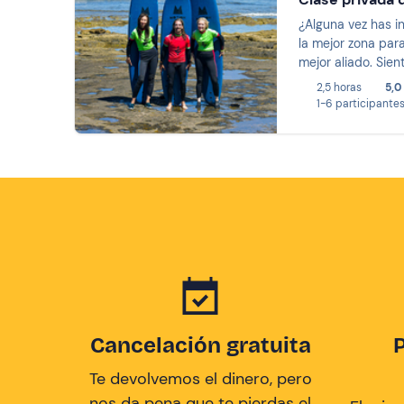
¿Alguna vez has in
la mejor zona par
mejor aliado. Sien
2,5 horas
5,0
1-6 participante
Cancelación gratuita
Te devolvemos el dinero, pero
nos da pena que te pierdas el