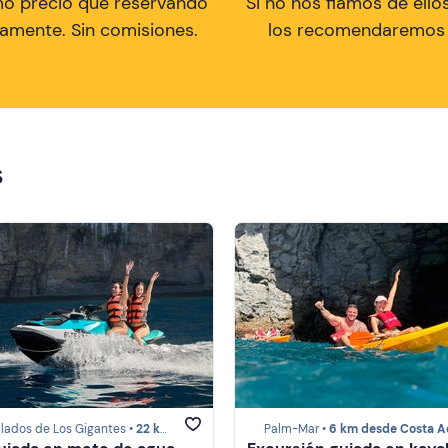
mo precio que reservando
Si no nos fiamos de ellos
tamente. Sin comisiones.
los recomendaremos a
s
lados de Los Gigantes •
22 km desde Costa Adeje
Palm-Mar •
6 km desde Costa A