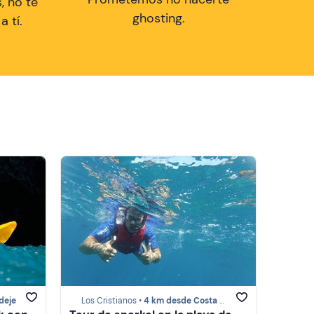
, no te
ghosting.
 tí.
deje
Los Cristianos •
4 km desde Costa Adeje