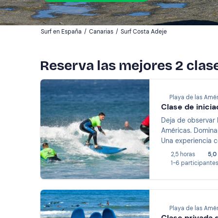
Surf en España
/
Canarias
/
Surf Costa Adeje
Reserva las mejores 2 clas
Playa de las Amér
Clase de inicia
Deja de observar l
Américas. Dominará
Una experiencia c
2,5 horas
5,0
1-6 participante
Playa de las Amér
Clase privada d