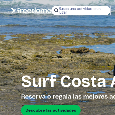
Busca una actividad o un
lugar
¿No sabes q
regalar?
Tarjeta Regalo
Freedome
Un regalo digit
permite elegir
experiencias al
en toda Españ
Surf Costa 
Regala una 
Reserva o regala las mejores a
Descubre las actividades