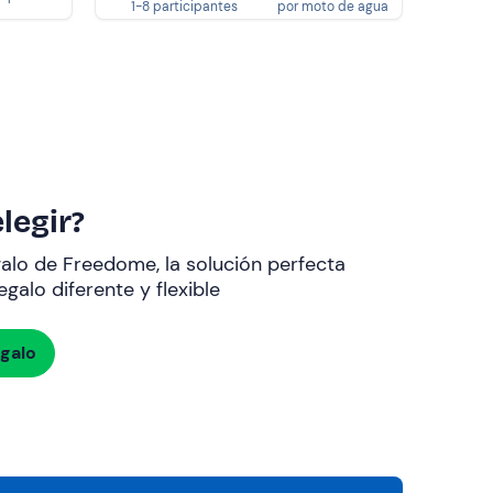
1-8 participantes
por moto de agua
legir?
galo de Freedome, la solución perfecta
galo diferente y flexible
egalo