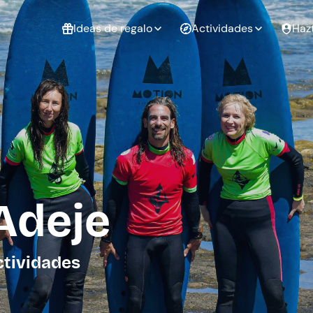
Ideas de regalo
Actividades
Haz
ué
Experiencias
Experiencias
Regalo de
para regalar
para regalar
cumpleaños
al que te
en pareja
 aire libre
a
Adeje
tarjeta
Regalo de
Despedida de
Despedida de
graduación
soltero
soltera
ctividades