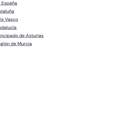
 España
taluña
ís Vasco
dalucía
incipado de Asturias
gión de Murcia