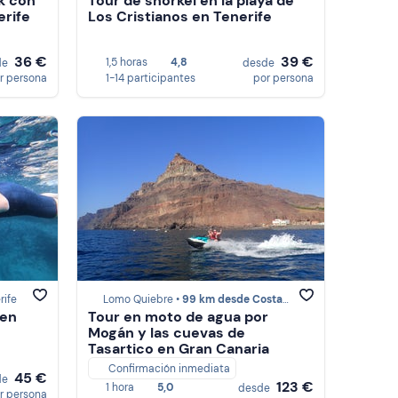
k con
Tour de snorkel en la playa de
erife
Los Cristianos en Tenerife
36 €
39 €
1,5 horas
4,8
de
desde
r persona
1-14 participantes
por persona
rife
Lomo Quiebre •
99 km desde Costa Adeje
 en
Tour en moto de agua por
Mogán y las cuevas de
Tasartico en Gran Canaria
Confirmación inmediata
45 €
de
123 €
1 hora
5,0
desde
r persona