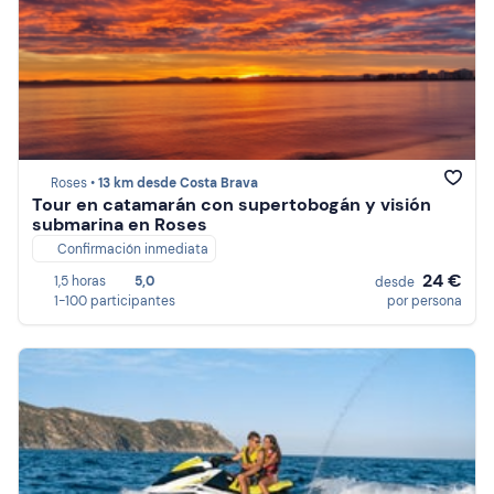
Roses •
13 km desde Costa Brava
Tour en catamarán con supertobogán y visión
submarina en Roses
Confirmación inmediata
24 €
1,5 horas
5,0
desde
1-100 participantes
por persona