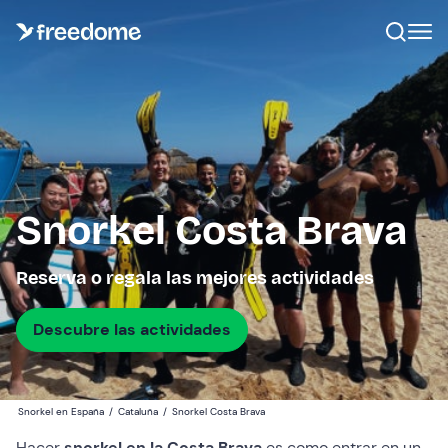
Snorkel Costa Brava
Reserva o regala las mejores actividades
Descubre las actividades
Snorkel en España
/
Cataluña
/
Snorkel Costa Brava
Hacer
snorkel en la Costa Brava
es como entrar en un