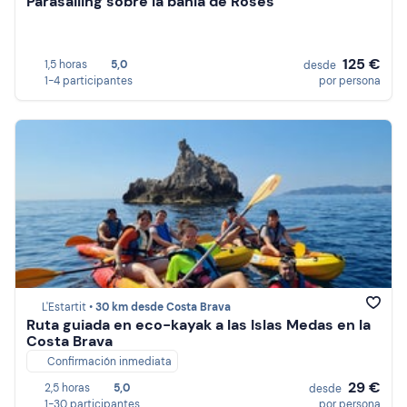
Parasailing sobre la bahía de Roses
125 €
1,5 horas
5,0
desde
1-4 participantes
por persona
L'Estartit •
30 km desde Costa Brava
Ruta guiada en eco-kayak a las Islas Medas en la
Costa Brava
Confirmación inmediata
29 €
2,5 horas
5,0
desde
1-30 participantes
por persona