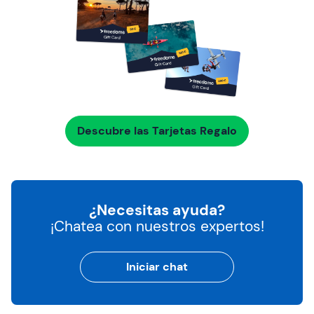
Descubre las Tarjetas Regalo
¿Necesitas ayuda?
¡Chatea con nuestros expertos!
Iniciar chat