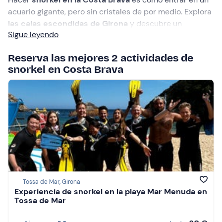
acuario gigante, pero sin cristales de por medio. Explora
las calas escondidas de Girona
y descubre un
Sigue leyendo
universo de colores bajo sus aguas cristalinas. Si
pensabas que lo mejor de
Cataluña
estaba en tierra
Reserva las mejores 2 actividades de
firme, prepárate para cambiar de opinión al sumergirte.
snorkel en Costa Brava
Tossa de Mar, Girona
Experiencia de snorkel en la playa Mar Menuda en
Tossa de Mar