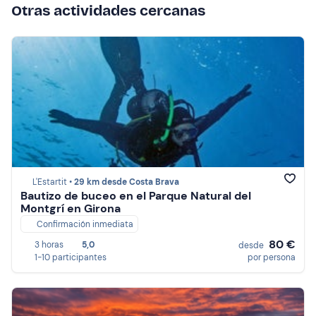
Otras actividades cercanas
L'Estartit •
29 km desde Costa Brava
Bautizo de buceo en el Parque Natural del
Montgrí en Girona
Confirmación inmediata
80 €
3 horas
5,0
desde
1-10 participantes
por persona