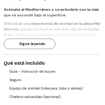
Asómate al Mediterráneo y sorpréndete con la vida
que se esconde bajo la superficie.
Disfruta de una
experiencia de snorkel en la playa Mar
Menuda
, uno de los rincones con más vida de la
Costa
Brava
. Disfruta de una inmersión guiada para explorar
los fondos rocosos que hacen de
Tossa de Mar
un
Sigue leyendo
acuario natural inolvidable.
Ponte las aletas y
enamórate de este rincón del
Mediterráneo.
Qué está incluido
Qué haremos
Guía - instructor de buceo
Llegaremos al punto de encuentro en
Tossa de Mar
con
Seguro
unos
15 minutos de antelación
. Allí nos recibirá el
Equipo de snorkel (máscara, tubo y aletas)
instructor
, experto en buceo y snorkel, que nos guiará
para completar el cuestionario médico y registrarnos.
Chaleco salvavidas (opcional)
En la escuela de buceo asistiremos a una explicación de