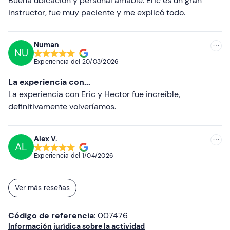
Buena ubicación y personal amable. Eric es un gran
Chanclas
instructor, fue muy paciente y me explicó todo.
Más altas
Productos de higiene para la ducha
Más bajas
Numan
Muda para después de la ducha
NU
Experiencia del
20/03/2026
La experiencia con...
La experiencia con Eric y Hector fue increíble,
definitivamente volveríamos.
Alex V.
AL
Experiencia del
1/04/2026
Ver más reseñas
Código de referencia
: 007476
Información jurídica sobre la actividad