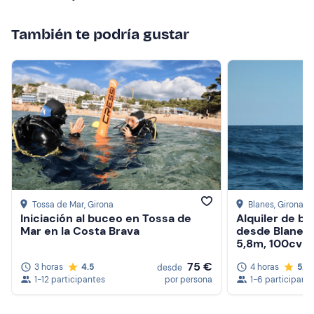
También te podría gustar
Tossa de Mar
, Girona
Blanes
, Girona
Iniciación al buceo en Tossa de
Alquiler de b
Mar en la Costa Brava
desde Blanes 
5,8m, 100cv
75 €
3 horas
4.5
4 horas
5.0
desde
1-12 participantes
por persona
1-6 participant