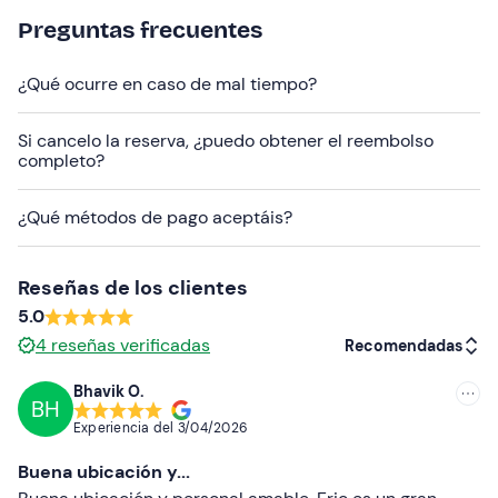
Más información
Preguntas frecuentes
La actividad se puede hacer
desde abril hasta
¿Qué ocurre en caso de mal tiempo?
octubre.
En la escuela de buceo hay
vestuarios y duchas
.
Si cancelo la reserva, ¿puedo obtener el reembolso
completo?
Los
acompañantes
que no participen podrán asistir a
la actividad
desde la playa
, pero está prohibido el
¿Qué métodos de pago aceptáis?
acceso de perros al arenal.
Cerca del punto de encuentro hay
aparcamiento
Reseñas de los clientes
gratuito
. Es posible llegar a la zona en
autobús desde
5.0
Barcelona.
4
reseñas verificadas
Recomendadas
Ropa recomendada
Bhavik O.
Bañador
BH
Recomendadas
Experiencia del
3/04/2026
No olvides llevar
Más recientes
Buena ubicación y...
Toalla
Menos recientes