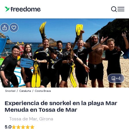
Reserva o regala
Reserva
Regala
Cheque regalo válido 12 meses
Ver vista previa
Participantes
1
60 €
+
4
Snorkel
/
Cataluña
/
Costa Brava
Experiencia de snorkel en la playa Mar
Menuda en Tossa de Mar
Tossa de Mar, Girona
5.0