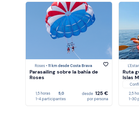
Roses •
11 km desde Costa Brava
L'Estar
Parasailing sobre la bahía de
Ruta g
Roses
Islas 
Conf
125 €
1,5 horas
5,0
2,5 h
desde
1-4 participantes
por persona
1-30 