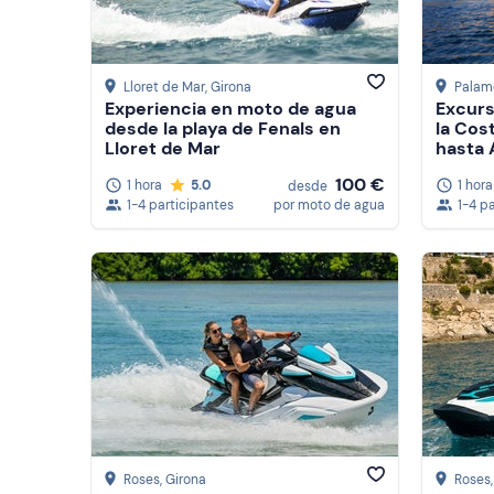
Lloret de Mar
, Girona
Palam
Experiencia en moto de agua
Excurs
desde la playa de Fenals en
la Cos
Lloret de Mar
hasta 
100 €
1 hora
5.0
1 hora
desde
1-4 participantes
por moto de agua
1-4 p
Roses
, Girona
Roses