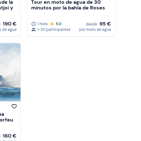
de la
Tour en moto de agua de 30
tjoi y
minutos por la bahía de Roses
190 €
95 €
1 hora
5.0
e
desde
o de agua
1-20 participantes
por moto de agua
ua
orfeu
160 €
e