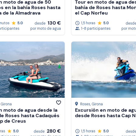
n moto de agua de 50
Tour en moto de agua des
s en la bahía Roses hasta
bahía de Roses hasta Mon
ya de la Almadrava
el Cap Norfeu
130 €
nutos
5.0
1,5 horas
5.0
desde
desd
articipantes
por moto de agua
1-8 participantes
por mot
, Girona
Roses
, Girona
n moto de agua desde la
Excursión en moto de ag
de Roses hasta Cadaqués
desde Roses hasta Cap N
ap de Creus
280 €
oras
5.0
1,5 horas
5.0
desde
desd