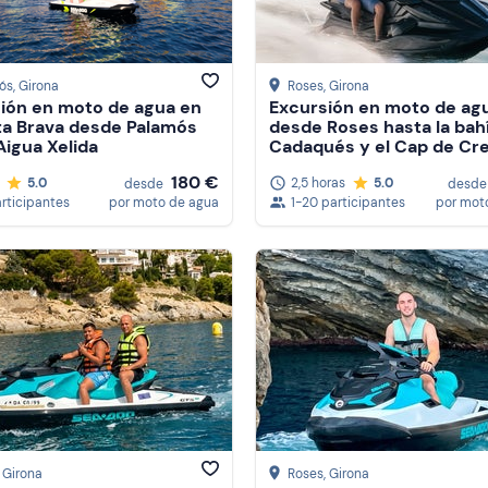
ós
, Girona
Roses
, Girona
ión en moto de agua en
Excursión en moto de ag
ta Brava desde Palamós
desde Roses hasta la bah
Aigua Xelida
Cadaqués y el Cap de Cr
180 €
5.0
2,5 horas
5.0
desde
desde
articipantes
por moto de agua
1-20 participantes
por mot
, Girona
Roses
, Girona