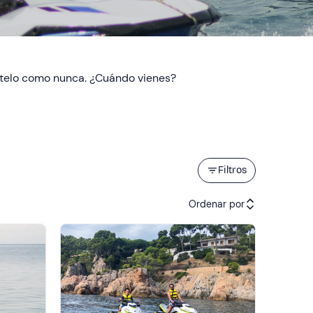
ásatelo como nunca. ¿Cuándo vienes?
Filtros
Ordenar por
Actividades recomendadas
Precio (de menor a mayor)
Precio (de mayor a menor)