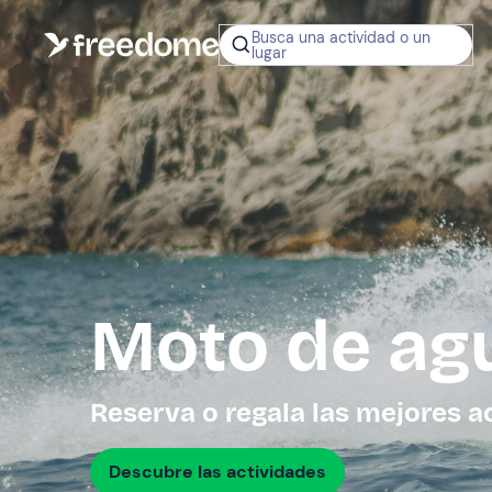
Busca una actividad o un
lugar
¿No sabes q
regalar?
Tarjeta Regalo
Freedome
Un regalo digit
permite elegir
experiencias al
en toda Españ
Moto de ag
Regala una 
Reserva o regala las mejores a
Descubre las actividades