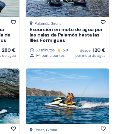
Reseñas
Palamós
, Girona
ua
Excursión en moto de agua por
ía de
las calas de Palamós hasta las
eus
Illes Formigues
280 €
120 €
30 minutos
5.0
desde
o de agua
1-4 participantes
por moto de agua
Roses
, Girona