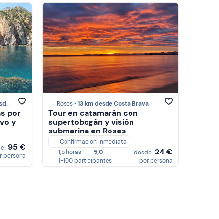
Brava
Roses •
13 km desde Costa Brava
as por
Tour en catamarán con
ivo y
supertobogán y visión
submarina en Roses
Confirmación inmediata
95 €
de
24 €
1,5 horas
5,0
desde
r persona
1-100 participantes
por persona