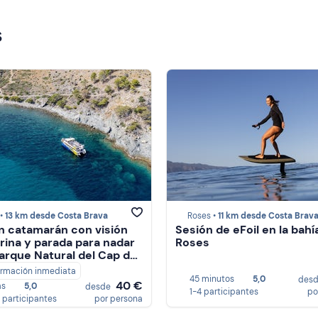
s
 •
13 km desde Costa Brava
Roses •
11 km desde Costa Brav
n catamarán con visión
Sesión de eFoil en la bahí
ina y parada para nadar
Roses
Parque Natural del Cap de
irmación inmediata
45 minutos
5,0
des
40 €
as
5,0
desde
1-4 participantes
po
 participantes
por persona