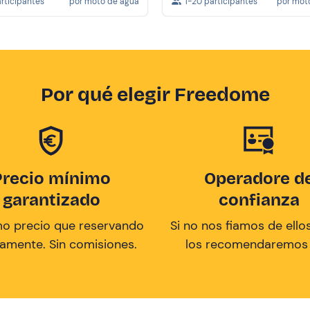
articipantes
por moto de agua
1-20 participantes
por mot
Por qué elegir Freedome
Precio mínimo
Operadore d
garantizado
confianza
mo precio que reservando
Si no nos fiamos de ellos
tamente. Sin comisiones.
los recomendaremos a