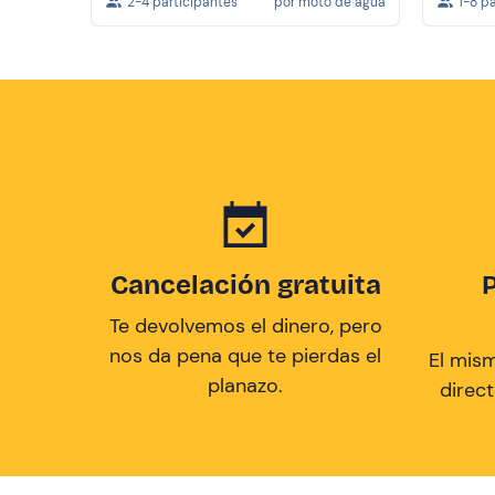
2-4 participantes
por moto de agua
1-8 p
Cancelación gratuita
Te devolvemos el dinero, pero
nos da pena que te pierdas el
El mis
planazo.
direc