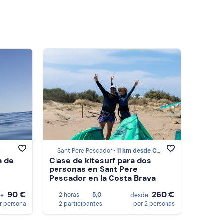
a
Sant Pere Pescador •
11 km desde Costa Brava
a de
Clase de kitesurf para dos
personas en Sant Pere
Pescador en la Costa Brava
90 €
260 €
2 horas
5,0
de
desde
r persona
2 participantes
por 2 personas