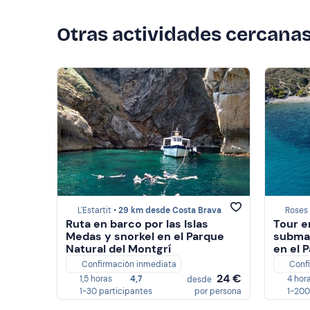
Otras actividades cercana
L'Estartit •
29 km desde Costa Brava
Roses
Ruta en barco por las Islas
Tour e
Medas y snorkel en el Parque
submar
Natural del Montgrí
en el 
Creus
Confirmación inmediata
Conf
24 €
1,5 horas
4,7
4 hor
desde
1-30 participantes
por persona
1-200