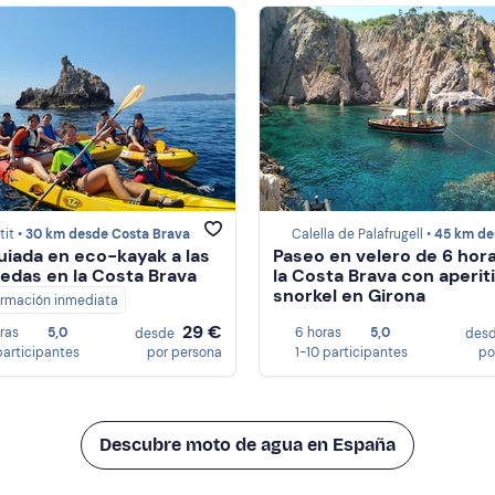
tit •
30 km desde Costa Brava
Calella de Palafrugell •
45 km desde Costa 
uiada en eco-kayak a las
Paseo en velero de 6 hor
Medas en la Costa Brava
la Costa Brava con aperit
snorkel en Girona
irmación inmediata
29 €
oras
5,0
6 horas
5,0
desde
des
participantes
por persona
1-10 participantes
po
Descubre moto de agua en España