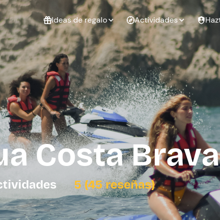
Ideas de regalo
Actividades
Haz
ué
Experiencias
Experiencias
Regalo de
para regalar
para regalar
cumpleaños
al que te
en pareja
 aire libre
a
ua Costa Brava
tarjeta
Regalo de
Despedida de
Despedida de
graduación
soltero
soltera
ctividades
5 (45 reseñas)