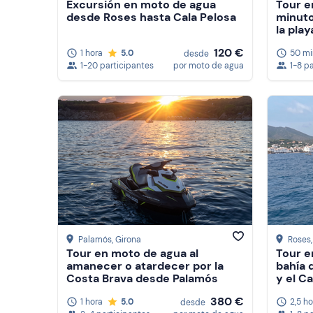
Excursión en moto de agua
Tour e
desde Roses hasta Cala Pelosa
minuto
la pla
120 €
1 hora
5.0
50 mi
desde
1-20 participantes
por moto de agua
1-8 p
Palamós
, Girona
Roses
Tour en moto de agua al
Tour e
amanecer o atardecer por la
bahía 
Costa Brava desde Palamós
y el C
380 €
1 hora
5.0
2,5 h
desde