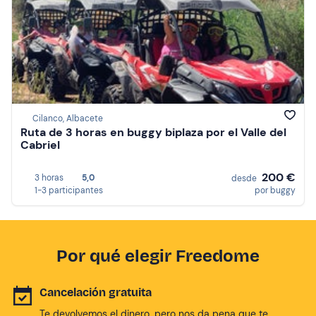
Cilanco, Albacete
Ruta de 3 horas en buggy biplaza por el Valle del
Cabriel
200 €
3 horas
5,0
desde
1-3 participantes
por buggy
Por qué elegir Freedome
Cancelación gratuita
Te devolvemos el dinero, pero nos da pena que te