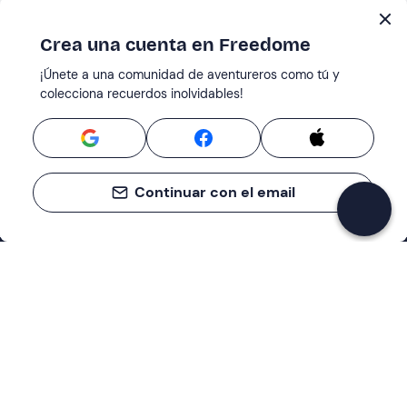
Crea una cuenta en Freedome
¡Únete a una comunidad de aventureros como tú y
colecciona recuerdos inolvidables!
Continuar con el email
Asistencia
Centro de servicios
Empresa
Cómo funciona
Quiénes somos
Términos y condiciones del cliente
Métodos de pago
Hazte socio de Freedome
Políticas de cancelación
Blog