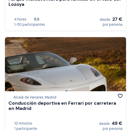
Lozoya
27 €
4 horas
5,0
desde
1-50 participantes
por persona
Alcalá de Henares, Madrid
Conducción deportiva en Ferrari por carretera
en Madrid
49 €
10 minutos
desde
1 participante
por persona