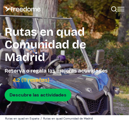
Rutas en quad
Comunidad de
Madrid
Reserva o regala las mejores actividades
4.2 (11 reseñas)
Descubre las actividades
Rutas en quad en España
/
Rutas en quad Comunidad de Madrid