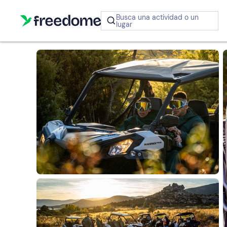
Las m
Busca una actividad o un
lugar
¿No sabes q
regalar?
Paseos a
Paseos en
Paseos en
Vías ferratas
Moto de agua
Moto de agua
Alojamientos
Excurs
Vuelo
Mush
Pir
P
caballo
barco
barco
insólitos
Tarjeta Regalo
en b
glo
aerost
Freedome
Un regalo digit
permite elegir
experiencias al
en toda Españ
Moto de
Condu
Senderismo
Piragüismo y
Paseos en
Catas y
Paseos en
Experiencias
Snorkel
Ex
depor
Regala una 
Paracai
degustaciones
velero
kayak
con animales
velero
e