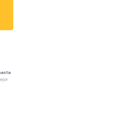
hasta
ejor
pera!
tes
de
cos