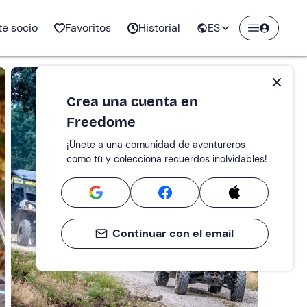
Nieve
te socio
Favoritos
Historial
ES
vidades
vidades
smo
ortiva
Apicultura
Puenting
Wing foil
Todas las actividades
o
s en
Crea una cuenta en
f
Meditación
Rutas en 4x4
Hidrospeed
Freedome
Parque de
 Jetpack
Todas las actividades
Windsurf
¡Únete a una comunidad de aventureros
aventuras
como tú y colecciona recuerdos inolvidables!
Paseos con
vidades
tas
Curso de vela
alpacas
ng
Granja escuela
Todas las actividades
Continuar con el email