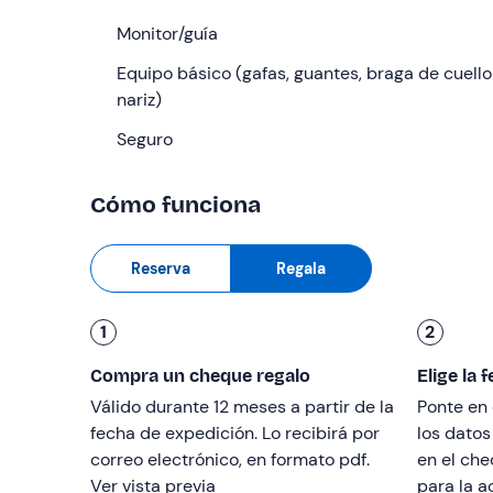
que debemos conocer.
Monitor/guía
Después de familiarizarnos con el buggy
, nos 
Equipo básico (gafas, guantes, braga de cuello
Guadarrama!
Durante la ruta haremos
una parad
nariz)
caminata de unos 10 minutos
, perfecta para co
día.
Seguro
De vuelta en el buggy recorreremos todo tipo de 
Cómo funciona
que es conducir tanto por
pistas de tierra
como 
pueblos de la sierra madrileña
y de sus calles 
Reserva
Regala
En total, la
ruta en buggy dura entre 1 h 30 min 
combina naturaleza, conducción y paisajes fenom
1
2
Dirigido a
Compra un cheque regalo
Elige la 
La actividad es
apta para todo el mundo
. El co
Válido durante 12 meses a partir de la
Ponte en 
mínimo
18 años
. Se aceptan carnés extranjeros, 
fecha de expedición. Lo recibirá por
los datos
de edad.
correo electrónico, en formato pdf.
en el che
La
edad mínima
para participar como
copiloto
e
Ver vista previa
para la a