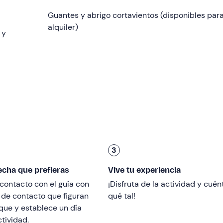
Guantes y abrigo cortavientos (disponibles par
prepararemos y
alquiler)
¡a rodar por el entorno único de la Sierra de
 y
a
para disfrutar de los paisajes de la zona y realizar una peq
nectar con la naturaleza y dejar atrás las preocupaciones del 
caminos para vivir la experiencia completa. Experimentaremo
por
caminos asfaltados
, y también disfrutaremos de
los bon
adoquinadas.
y hasta 1 h 45 min
, una experiencia dinámica y completa qu
enales.
3
fecha que prefieras
Vive tu experiencia
nductor tendrá que contar con el
permiso B de conducir
y ten
contacto con el guía con
¡Disfruta de la actividad y cué
pero será necesario presentar también el pasaporte y ser ma
 de contacto que figuran
qué tal!
que y establece un día
s de
12 años o alcanzar una altura mínima de 1,35 m
.
En tod
ctividad.