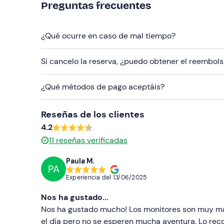
Preguntas frecuentes
Ropa recomendada
Calzado cerrado (obligatorio)
¿Qué ocurre en caso de mal tiempo?
Invierno: ropa de abrigo y/o térmica
Si cancelo la reserva, ¿puedo obtener el reembol
Verano: pantalones largos y camiseta
¿Qué métodos de pago aceptáis?
No olvides llevar
Protector solar
Reseñas de los clientes
4.2
Repelente de insectos
11
reseñas verificadas
Mochila con agua y algo para picar
Paula M.
PA
Experiencia del
13/06/2025
Nos ha gustado...
Nos ha gustado mucho! Los monitores son muy majo
el día pero no se esperen mucha aventura. Lo re