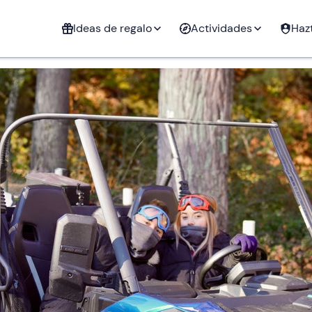
ás solicitadas
Agua
Tierra
Aire
Fuego
Ideas de regalo
Actividades
Haz
Bicicletas y e-
Vuelos en
Todas las acti
Todas las acti
Rutas en quad
Alquiler de barcos
Escalada
Barranqui
Pesca dep
bikes
helicópter
ué
Excursione
Spa y bienestar
Snorkel
Barranquismo
Astroturismo
Paddle sur
Ultraligero
catamarán
iones
s en
ing
agüismo y
aseos a
Rutas en quad
Parapente
Clases de
Rutas en 4x4
Raquetas de
Puenting
uggy
bo
caballo
kayak
esquí
nieve
Experiencias
Experiencias
Regalo de
ático
Excursiones en
para regalar
para regalar
cumpleaños
Espeleología
Buceo
Cetrería
Rafting
Flyboard y
Ala delta
al que te
catamarán
en pareja
 aire libre
Clases de
Vuelos en globo
Rafting
Escapadas
Todas las acti
Vías ferra
Kitesurf
a
equitación
aerostático
 nieve
cción
Rutas en moto
Clases de
Alquiler de
cursiones
Buceo
tiva
Curso de
snowboard
coches
tarjeta
dismo
Parasailing
Tirolina
Regalo de
Despedida de
Despedida de
Alquiler de barcos
Surf
Tiro con arco
Parapente
Coasteeri
n buggy
supervivencia
clásicos
graduación
soltero
soltera