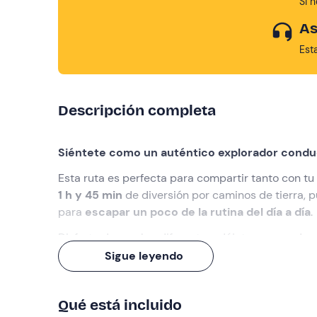
Si 
As
Est
Descripción completa
Siéntete como un auténtico explorador condu
Esta ruta es perfecta para compartir tanto con t
1 h y 45 min
de diversión por caminos de tierra,
para
escapar un poco de la rutina del día a día
.
Disfruta de un plan diferente y déjate sorprender 
Sigue leyendo
Qué haremos
Nos encontraremos en el punto de encuentro ind
Qué está incluido
la hora de inicio para que el monitor nos explique