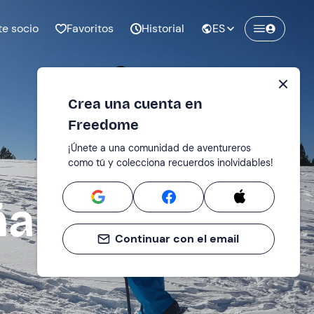
te socio
Favoritos
Historial
ES
Crea una cuenta en
Freedome
¡Únete a una comunidad de aventureros
como tú y colecciona recuerdos inolvidables!
ña
Continuar con el email