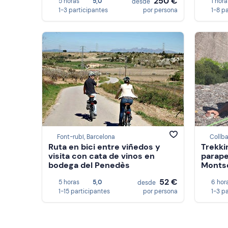
250 €
5 horas
5,0
1 hora
desde
1-3 participantes
por persona
1-8 p
Font-rubí, Barcelona
Collba
Ruta en bici entre viñedos y
Trekki
visita con cata de vinos en
parape
bodega del Penedès
Monts
52 €
5 horas
5,0
6 hor
desde
1-15 participantes
por persona
1-3 p