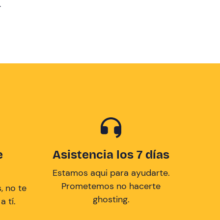
Precio (de mayor a menor)
.
Reseñas
e
Asistencia los 7 días
Estamos aqui para ayudarte.
Prometemos no hacerte
, no te
ghosting.
 tí.