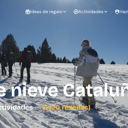
Ideas de regalo
Actividades
Haz
ué
Experiencias
Experiencias
Regalo de
para regalar
para regalar
cumpleaños
al que te
en pareja
 aire libre
a
 nieve Catalu
tarjeta
Regalo de
Despedida de
Despedida de
graduación
soltero
soltera
ctividades
5 (20 reseñas)