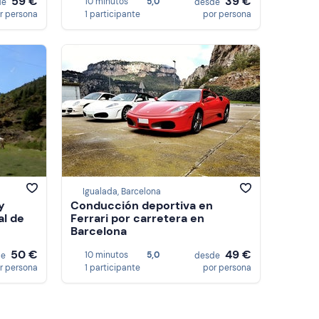
59 €
39 €
10 minutos
5,0
de
desde
r persona
1 participante
por persona
Igualada, Barcelona
y
Conducción deportiva en
al de
Ferrari por carretera en
Barcelona
50 €
49 €
10 minutos
5,0
de
desde
r persona
1 participante
por persona