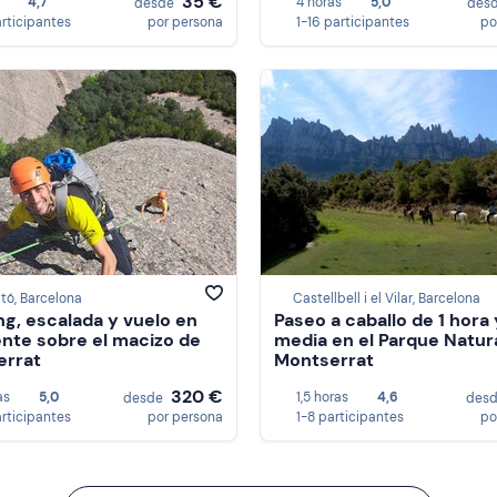
35 €
4,7
4 horas
5,0
desde
des
articipantes
por persona
1-16 participantes
po
tó, Barcelona
Castellbell i el Vilar, Barcelona
ng, escalada y vuelo en
Paseo a caballo de 1 hora 
nte sobre el macizo de
media en el Parque Natur
errat
Montserrat
320 €
as
5,0
1,5 horas
4,6
desde
des
articipantes
por persona
1-8 participantes
po