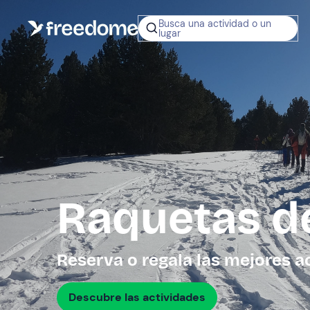
Busca una actividad o un
lugar
¿No sabes q
regalar?
Tarjeta Regalo
Freedome
Un regalo digit
permite elegir
experiencias al
en toda Españ
Raquetas de
Regala una 
Reserva o regala las mejores a
Descubre las actividades