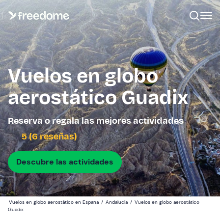
Vuelos en globo
aerostático Guadix
Reserva o regala las mejores actividades
5 (6 reseñas)
Descubre las actividades
Vuelos en globo aerostático en España
/
Andalucía
/
Vuelos en globo aerostático
Guadix