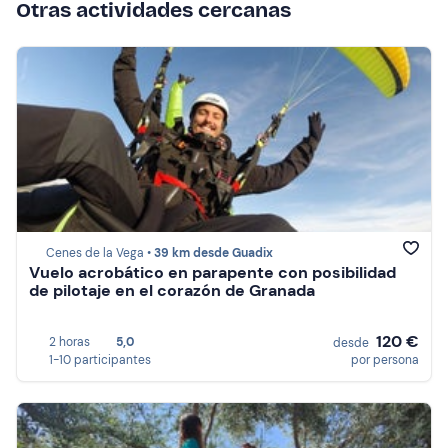
Otras actividades cercanas
Cenes de la Vega •
39 km desde Guadix
Vuelo acrobático en parapente con posibilidad
de pilotaje en el corazón de Granada
120 €
2 horas
5,0
desde
1-10 participantes
por persona