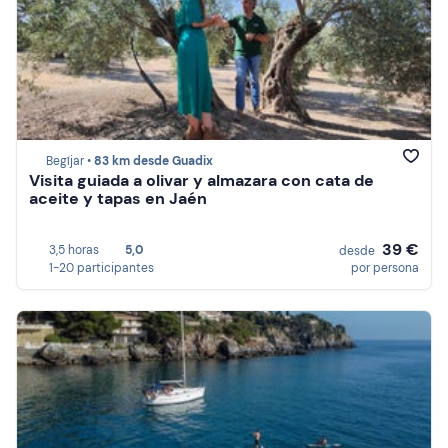
Begíjar •
83 km desde Guadix
Visita guiada a olivar y almazara con cata de
aceite y tapas en Jaén
39 €
3,5 horas
5,0
desde
1-20 participantes
por persona