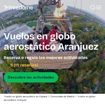
Vuelos en globo
aerostático Aranjuez
Reserva o regala las mejores actividades
5 (15 reseñas)
Descubre las actividades
Vuelos en globo aerostático en España
/
Comunidad de Madrid
/
Vuelos en globo
aerostático Aranjuez