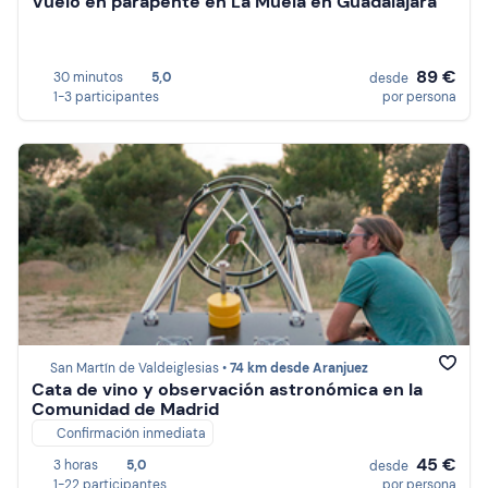
Vuelo en parapente en La Muela en Guadalajara
89 €
30 minutos
5,0
desde
1-3 participantes
por persona
San Martín de Valdeiglesias •
74 km desde Aranjuez
Cata de vino y observación astronómica en la
Comunidad de Madrid
Confirmación inmediata
45 €
3 horas
5,0
desde
1-22 participantes
por persona