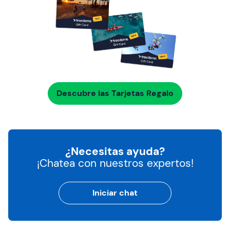
Descubre las Tarjetas Regalo
¿Necesitas ayuda?
¡Chatea con nuestros expertos!
Iniciar chat