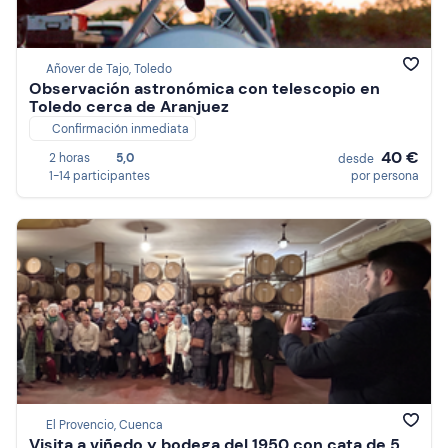
Añover de Tajo, Toledo
Observación astronómica con telescopio en
Toledo cerca de Aranjuez
Confirmación inmediata
40 €
2 horas
5,0
desde
1-14 participantes
por persona
El Provencio, Cuenca
Visita a viñedo y bodega del 1950 con cata de 5