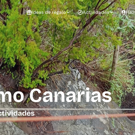
Ideas de regalo
Actividades
Haz
ué
Experiencias
Experiencias
Regalo de
para regalar
para regalar
cumpleaños
al que te
en pareja
 aire libre
a
mo Canarias
tarjeta
Regalo de
Despedida de
Despedida de
graduación
soltero
soltera
ctividades