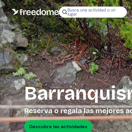
Busca una actividad o un
lugar
¿No sabes q
regalar?
Tarjeta Regalo
Freedome
Un regalo digit
permite elegir
experiencias al
en toda Españ
Barranquis
Regala una 
Reserva o regala las mejores a
Descubre las actividades