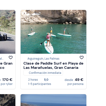
San Bartolomé de Tirajana, Las Palmas
Arguineguín, Las Palmas
de Gran
Clase de Paddle Surf en Playa de
ico
Las Marañuelas, Gran Canaria
Confirmación inmediata
170 €
49 €
2 horas
5,0
e
desde
por ryker
1-5 participantes
por persona