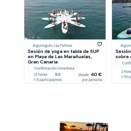
Arguineguín, Las Palmas
Arguin
Sesión de yoga en tabla de SUP
Sesión
en Playa de Las Marañuelas,
sobre 
Gran Canaria
Conf
Confirmación inmediata
2 hor
40 €
1,5 horas
5,0
desde
1-10 
1-5 participantes
por persona