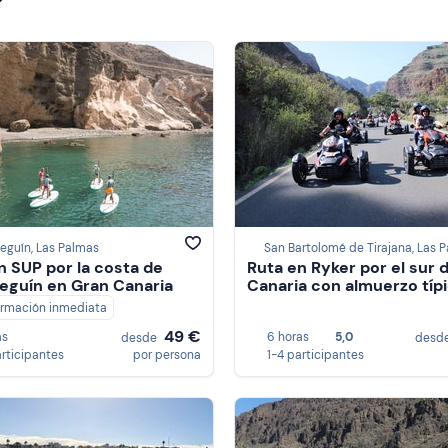
eguín, Las Palmas
n SUP por la costa de
Ruta en Ryker por el sur 
eguín en Gran Canaria
Canaria con almuerzo típ
irmación inmediata
49 €
as
6 horas
5,0
desde
desd
articipantes
por persona
1-4 participantes