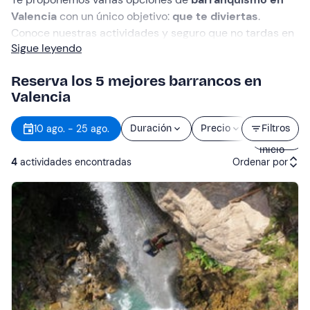
Valencia
con un único objetivo:
que te diviertas
.
Conoce nuestras actividades y seguro que no tardas en
Sigue leyendo
protagonizar una de ellas.
Reserva los 5 mejores barrancos en
Valencia
Hora
10 ago. - 25 ago.
Duración
Precio
Filtros
de
inicio
4
actividades encontradas
Ordenar por
Actividades recomendadas
Precio (de menor a mayor)
Precio (de mayor a menor)
Reseñas