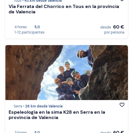
Tous •
43 km desde Valencia
Vía Ferrata del Chorrico en Tous en la provincia
de Valencia
60 €
4 horas
5,0
desde
1-12 participantes
por persona
Serra •
26 km desde Valencia
Espeleología en la sima K28 en Serra en la
provincia de Valencia
60 €
3 horas
5,0