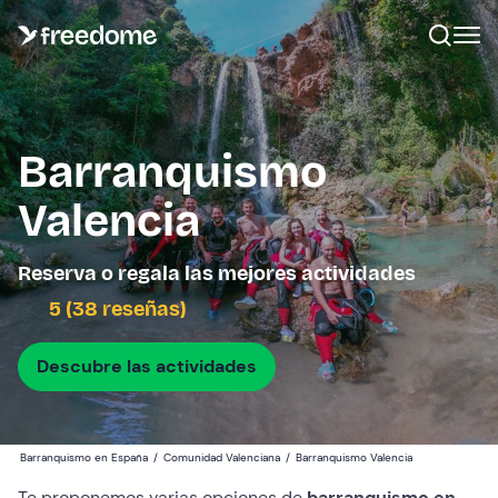
Barranquismo
Valencia
Reserva o regala las mejores actividades
5 (38 reseñas)
Descubre las actividades
Barranquismo en España
/
Comunidad Valenciana
/
Barranquismo Valencia
Te proponemos varias opciones de
barranquismo en