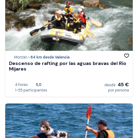
Montán •
64 km desde Valencia
Descenso de rafting por las aguas bravas del Río
Mijares
45 €
4 horas
5,0
desde
1-55 participantes
por persona