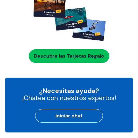
Descubre las Tarjetas Regalo
¿Necesitas ayuda?
¡Chatea con nuestros expertos!
Iniciar chat