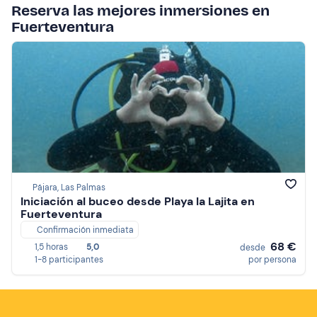
Reserva las mejores inmersiones en
Fuerteventura
Pájara, Las Palmas
Iniciación al buceo desde Playa la Lajita en
Fuerteventura
Confirmación inmediata
68 €
1,5 horas
5,0
desde
1-8 participantes
por persona