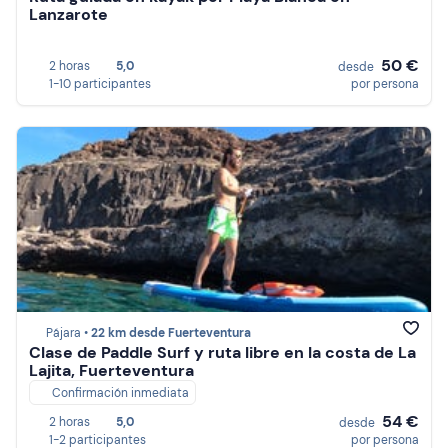
Lanzarote
50 €
2 horas
5,0
desde
1-10 participantes
por persona
Pájara •
22 km desde Fuerteventura
Clase de Paddle Surf y ruta libre en la costa de La
Lajita, Fuerteventura
Confirmación inmediata
54 €
2 horas
5,0
desde
1-2 participantes
por persona