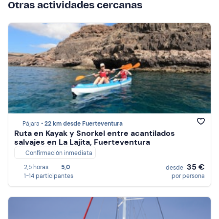
Otras actividades cercanas
Pájara •
22 km desde Fuerteventura
Ruta en Kayak y Snorkel entre acantilados
salvajes en La Lajita, Fuerteventura
Confirmación inmediata
35 €
2,5 horas
5,0
desde
1-14 participantes
por persona