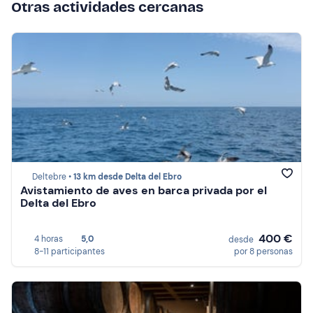
Otras actividades cercanas
Deltebre •
13 km desde Delta del Ebro
Avistamiento de aves en barca privada por el
Delta del Ebro
400 €
4 horas
5,0
desde
8-11 participantes
por 8 personas