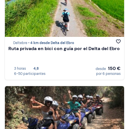
Deltebre •
4 km desde Delta del Ebro
Ruta privada en bici con guía por el Delta del Ebro
150 €
3 horas
4,8
desde
6-50 participantes
por 6 personas