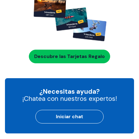
Descubre las Tarjetas Regalo
¿Necesitas ayuda?
¡Chatea con nuestros expertos!
Iniciar chat