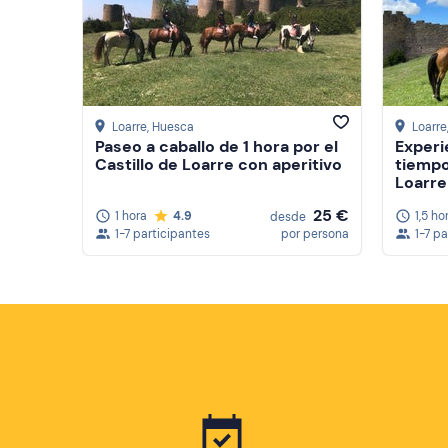
Loarre
, Huesca
Loarre
Paseo a caballo de 1 hora por el
Experi
Castillo de Loarre con aperitivo
tiempo
Loarre
25 €
1 hora
4.9
1,5 ho
desde
1-7 participantes
por persona
1-7 p