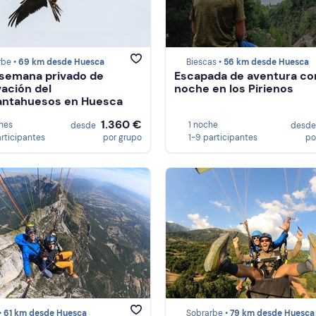
rbe •
69 km desde Huesca
Biescas •
56 km desde Huesca
 semana privado de
Escapada de aventura co
ación del
noche en los Pirienos
antahuesos en Huesca
1.360 €
hes
1 noche
desde
desd
articipantes
por grupo
1-9 participantes
po
•
61 km desde Huesca
Sobrarbe •
79 km desde Huesca