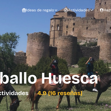
Ideas de regalo
Actividades
Haz
ué
Experiencias
Experiencias
Regalo de
para regalar
para regalar
cumpleaños
al que te
en pareja
 aire libre
a
ballo Huesca
tarjeta
Regalo de
Despedida de
Despedida de
graduación
soltero
soltera
ctividades
4.9 (16 reseñas)