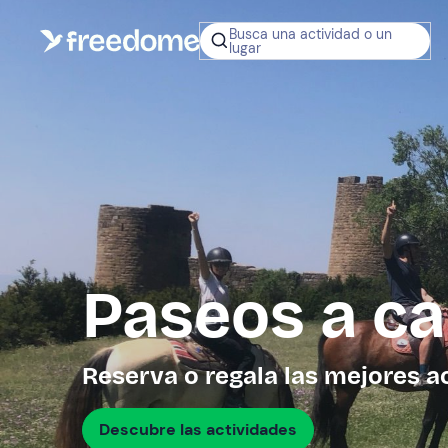
Busca una actividad o un
lugar
¿No sabes q
regalar?
Tarjeta Regalo
Freedome
Un regalo digit
permite elegir
experiencias al
en toda Españ
Paseos a ca
Regala una 
Reserva o regala las mejores a
Descubre las actividades