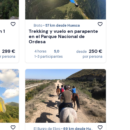
Broto •
57 km desde Huesca
n 1
Trekking y vuelo en parapente
en el Parque Nacional de
Ordesa
299 €
250 €
4 horas
5,0
e
desde
r persona
1-3 participantes
por persona
El Burgo de Ebro •
69 km desde Huesca