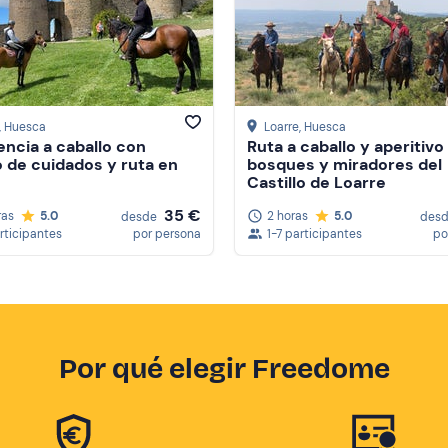
, Huesca
Loarre
, Huesca
encia a caballo con
Ruta a caballo y aperitivo
 de cuidados y ruta en
bosques y miradores del
Castillo de Loarre
35 €
ras
5.0
2 horas
5.0
desde
des
articipantes
por persona
1-7 participantes
po
Por qué elegir Freedome