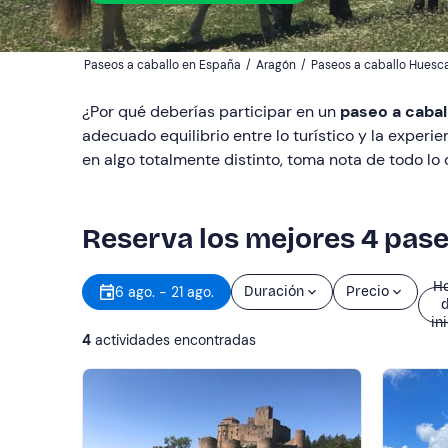
Paseos a caballo en España
/
Aragón
/
Paseos a caballo Huesc
¿Por qué deberías participar en un
paseo a cabal
adecuado equilibrio entre lo turístico y la experi
en algo totalmente distinto, toma nota de todo lo
Reserva los mejores 4 pase
H
6 ago. - 21 ago.
Duración
Precio
in
4
actividades encontradas