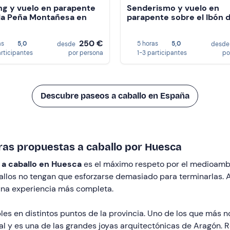
ng y vuelo en parapente
Senderismo y vuelo en
la Peña Montañesa en
parapente sobre el Ibón 
250 €
as
5,0
5 horas
5,0
desde
desd
articipantes
por persona
1-3 participantes
po
Descubre paseos a caballo en España
ras propuestas a caballo por Huesca
 a caballo en Huesca
es el máximo respeto por el medioambi
aballos no tengan que esforzarse demasiado para terminarlas.
una experiencia más completa.
 en distintos puntos de la provincia. Uno de los que más nos
al y es una de las grandes joyas arquitectónicas de Aragón. Re