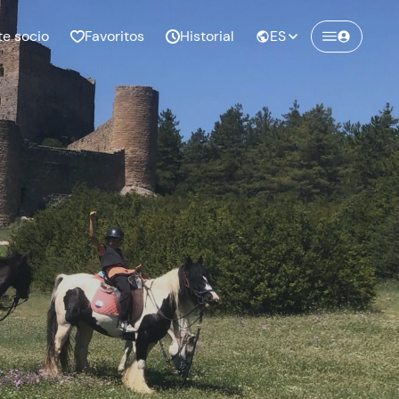
te socio
Favoritos
Historial
ES
Crea una cuenta en
Freedome
¡Únete a una comunidad de aventureros
como tú y colecciona recuerdos inolvidables!
Continuar con el email