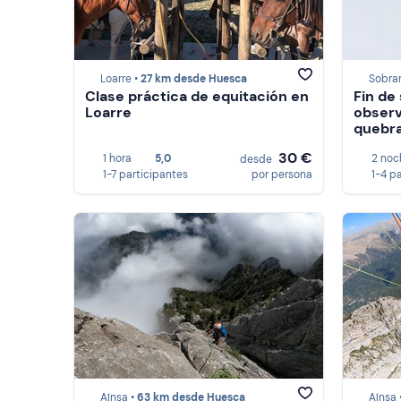
Loarre •
27 km desde Huesca
Sobra
Clase práctica de equitación en
Fin de
Loarre
observ
quebr
30 €
1 hora
5,0
2 noc
desde
1-7 participantes
por persona
1-4 p
Aínsa •
63 km desde Huesca
Aínsa 