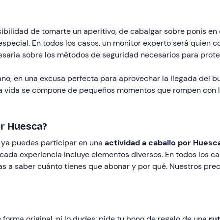
sibilidad de tomarte un aperitivo, de cabalgar sobre ponis e
special. En todos los casos, un monitor experto será quien c
esaria sobre los métodos de seguridad necesarios para prote
erano, en una excusa perfecta para aprovechar la llegada de
. La vida se compone de pequeños momentos que rompen con la
or Huesca?
s ya puedes participar en una
actividad a caballo por Huesc
da experiencia incluye elementos diversos. En todos los caso
vas a saber cuánto tienes que abonar y por qué. Nuestros pre
e forma original, ni lo dudes: pide tu bono de regalo de una
ru