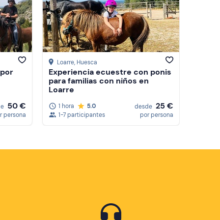
Precio (de mayor a menor)
Reseñas
Loarre
, Huesca
 por
Experiencia ecuestre con ponis
para familias con niños en
Loarre
50 €
25 €
1 hora
5.0
de
desde
r persona
1-7 participantes
por persona