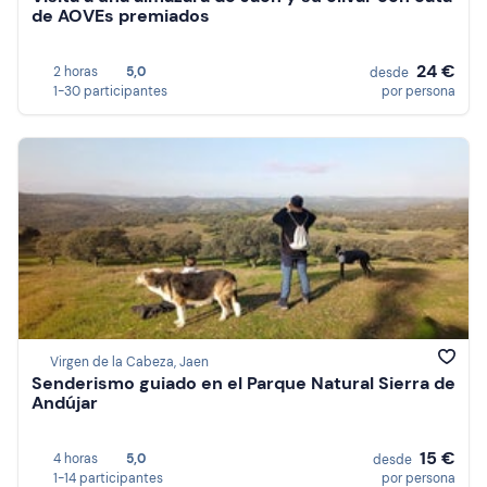
de AOVEs premiados
24 €
2 horas
5,0
desde
1-30 participantes
por persona
Virgen de la Cabeza, Jaen
Senderismo guiado en el Parque Natural Sierra de
Andújar
15 €
4 horas
5,0
desde
1-14 participantes
por persona