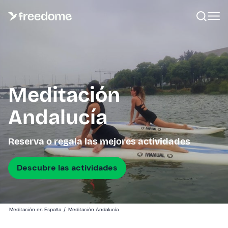
Meditación
Andalucía
Reserva o regala las mejores actividades
Descubre las actividades
Meditación en España
/
Meditación Andalucía