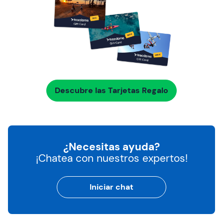
Descubre las Tarjetas Regalo
¿Necesitas ayuda?
¡Chatea con nuestros expertos!
Iniciar chat