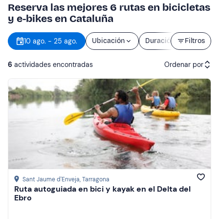
Reserva las mejores 6 rutas en bicicletas
y e-bikes en Cataluña
10 ago. - 25 ago.
Ubicación
Duración
Filtros
Precio
6
actividades encontradas
Ordenar por
Actividades recomendadas
Precio (de menor a mayor)
Precio (de mayor a menor)
Reseñas
Sant Jaume d'Enveja
, Tarragona
Ruta autoguiada en bici y kayak en el Delta del
Ebro