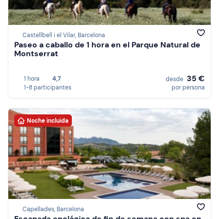
Castellbell i el Vilar, Barcelona
Paseo a caballo de 1 hora en el Parque Natural de
Montserrat
35 €
1 hora
4,7
desde
1-8 participantes
por persona
Noche incluida
Capellades, Barcelona
Escapada enológica de fin de semana con spa en