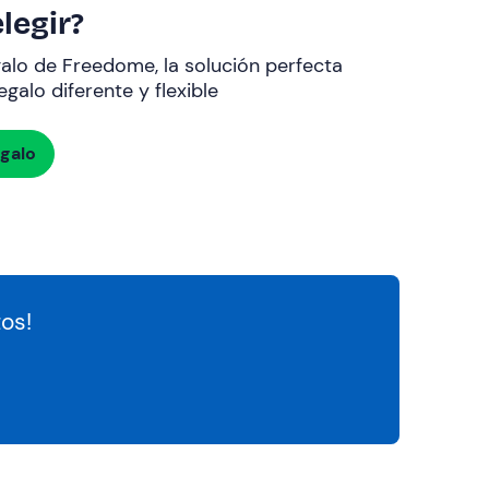
legir?
galo de Freedome, la solución perfecta
galo diferente y flexible
egalo
os!