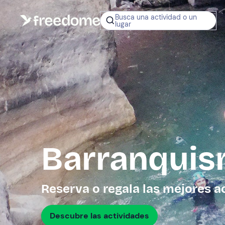
Busca una actividad o un
lugar
¿No sabes q
regalar?
Tarjeta Regalo
Freedome
Un regalo digit
permite elegir
experiencias al
en toda Españ
Barranquis
Regala una 
Reserva o regala las mejores a
Descubre las actividades