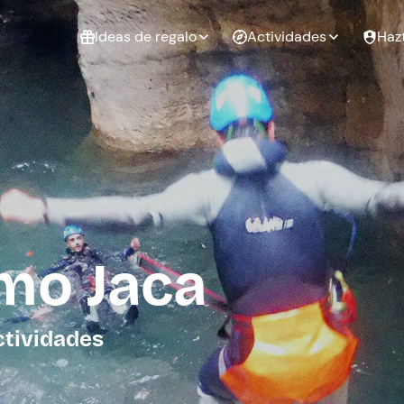
Ideas de regalo
Actividades
Haz
ué
Experiencias
Experiencias
Regalo de
para regalar
para regalar
cumpleaños
al que te
en pareja
 aire libre
a
mo Jaca
tarjeta
Regalo de
Despedida de
Despedida de
graduación
soltero
soltera
ctividades