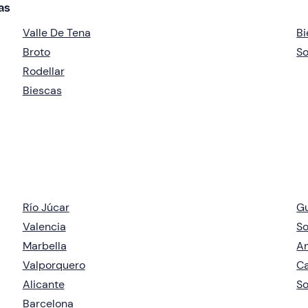
as
Valle De Tena
Bi
Broto
So
Rodellar
Biescas
Río Júcar
G
Valencia
So
Marbella
A
Valporquero
Ca
Alicante
So
Barcelona