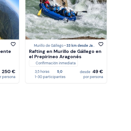
Murillo de Gállego •
33 km desde Jaca
pente
Rafting en Murillo de Gállego en
el Prepirineo Aragonés
Confirmación inmediata
250 €
49 €
3,5 horas
5,0
e
desde
r persona
1-30 participantes
por persona