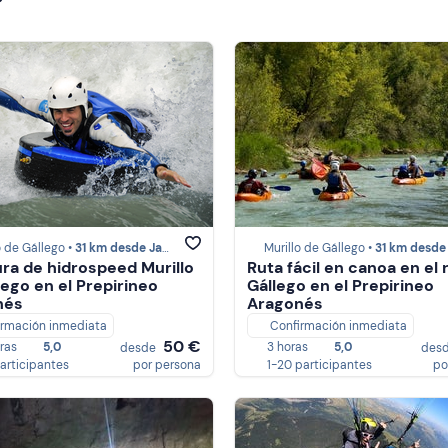
o de Gállego •
31 km desde Jaca
Murillo de Gállego •
31 km desde J
ra de hidrospeed Murillo
Ruta fácil en canoa en el 
lego en el Prepirineo
Gállego en el Prepirineo
nés
Aragonés
irmación inmediata
Confirmación inmediata
50 €
oras
5,0
3 horas
5,0
desde
des
participantes
por persona
1-20 participantes
po