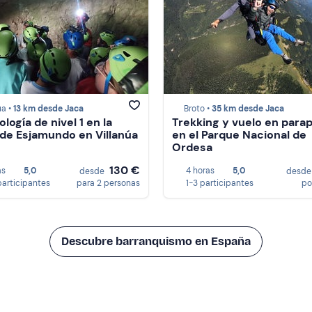
úa •
13 km desde Jaca
Broto •
35 km desde Jaca
logía de nivel 1 en la
Trekking y vuelo en para
de Esjamundo en Villanúa
en el Parque Nacional de
Ordesa
130 €
as
5,0
4 horas
5,0
desde
desd
participantes
para 2 personas
1-3 participantes
po
Descubre barranquismo en España