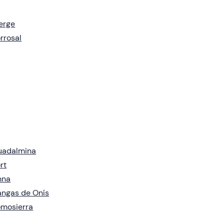
erge
rrosal
uadalmina
rt
nna
ngas de Onís
mosierra