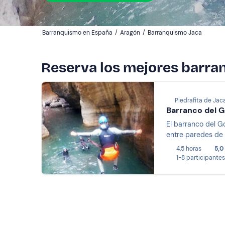
Barranquismo en España
/
Aragón
/
Barranquismo Jaca
Reserva los mejores barra
Piedrafita de Jac
Barranco del Go
El barranco del G
entre paredes de r
4,5 horas
5,0
1-8 participantes