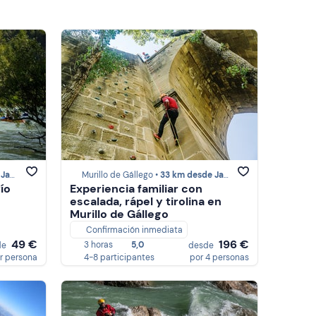
aca
Murillo de Gállego •
33 km desde Jaca
río
Experiencia familiar con
escalada, rápel y tirolina en
Murillo de Gállego
Confirmación inmediata
49 €
196 €
3 horas
5,0
de
desde
r persona
4-8 participantes
por 4 personas