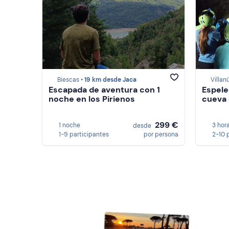
Biescas •
19 km desde Jaca
Villan
Escapada de aventura con 1
Espeleo
noche en los Pirienos
cueva 
299 €
1 noche
3 hor
desde
1-9 participantes
por persona
2-10 