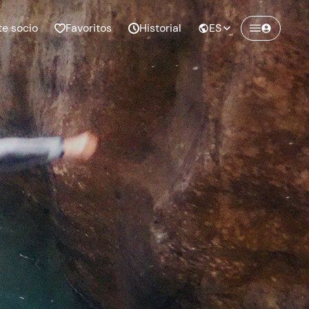
te socio
Favoritos
Historial
ES