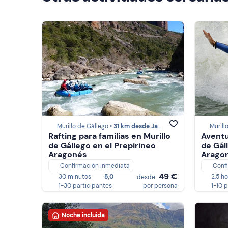
Murillo de Gállego •
31 km desde Jaca
Murill
Rafting para familias en Murillo
Aventu
de Gállego en el Prepirineo
de Gál
Aragonés
Arago
Confirmación inmediata
Conf
49 €
30 minutos
5,0
2,5 h
desde
1-30 participantes
por persona
1-10 
Noche incluida