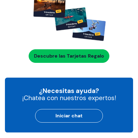
Descubre las Tarjetas Regalo
¿Necesitas ayuda?
¡Chatea con nuestros expertos!
Iniciar chat