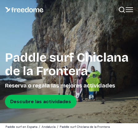
Paddle surf Chiclana
de la Frontera
Reserva o regala las mejores actividades
Descubre las actividades
Paddle surf en España
/
Andalucía
/
Paddle surf Chiclana de la Frontera