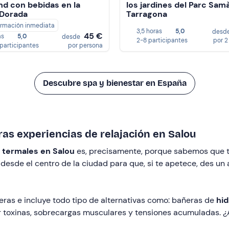
d con bebidas en la
los jardines del Parc Sam
 Dorada
Tarragona
irmación inmediata
3,5 horas
5,0
desd
45 €
as
5,0
desde
2-8 participantes
por 2
 participantes
por persona
Descubre spa y bienestar en España
as experiencias de relajación en Salou
s termales en Salou
es, precisamente, porque sabemos que te
esde el centro de la ciudad para que, si te apetece, des un
eras e incluye todo tipo de alternativas como: bañeras de
hi
r toxinas, sobrecargas musculares y tensiones acumuladas. ¿