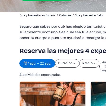
Spa y bienestar en España
/
Cataluña
/
Spa y bienestar Salou
Seguro que sabes por qué has elegido tan turístic
su ambiente nocturno. Sea cual sea tu elección,
poner tu cuerpo a punto te ayudará a recargar la 
Reserva las mejores 4 expe
H
7 ago. - 22 ago.
Duración
Precio
in
4
actividades encontradas