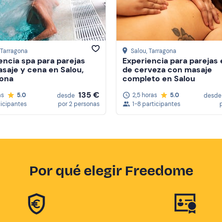
, Tarragona
Salou
, Tarragona
encia spa para parejas
Experiencia para parejas 
saje y cena en Salou,
de cerveza con masaje
gona
completo en Salou
135 €
as
5.0
2,5 horas
5.0
desde
desde
ticipantes
por 2 personas
1-8 participantes
Por qué elegir Freedome