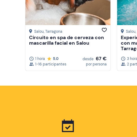
Salou
, Tarragona
Salou
Circuito en spa de cerveza con
Experi
mascarilla facial en Salou
con ma
Tarra
67 €
1 hora
5.0
3 hor
desde
1-16 participantes
por persona
2 par