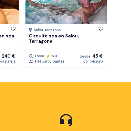
Precio (de mayor a menor)
Reseñas
Salou
, Tarragona
en spa
Circuito spa en Salou,
Tarragona
240 €
45 €
1 hora
5.0
desde
por pareja
1-14 participantes
por persona