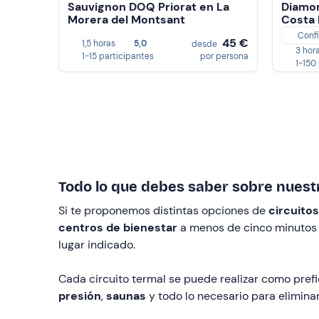
Sauvignon DOQ Priorat en La
Diamon
Morera del Montsant
Costa
Conf
45 €
1,5 horas
5,0
desde
3 hor
1-15 participantes
por persona
1-150
Todo lo que debes saber sobre nuestr
Si te proponemos distintas opciones de
circuito
centros de bienestar
a menos de cinco minutos d
lugar indicado.
Cada circuito termal se puede realizar como prefi
presión
,
saunas
y todo lo necesario para elimina