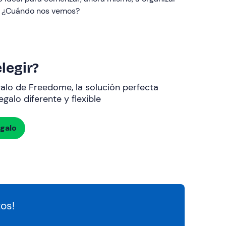
l. ¿Cuándo nos vemos?
legir?
galo de Freedome, la solución perfecta
galo diferente y flexible
egalo
os!