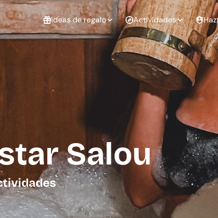
Ideas de regalo
Actividades
Haz
ué
Experiencias
Experiencias
Regalo de
para regalar
para regalar
cumpleaños
al que te
en pareja
 aire libre
a
star Salou
tarjeta
Regalo de
Despedida de
Despedida de
graduación
soltero
soltera
ctividades