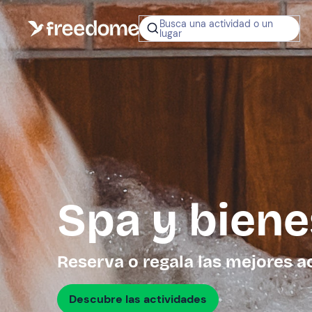
Busca una actividad o un
lugar
¿No sabes q
regalar?
Tarjeta Regalo
Freedome
Un regalo digit
permite elegir
experiencias al
en toda Españ
Spa y biene
Regala una 
Reserva o regala las mejores a
Descubre las actividades