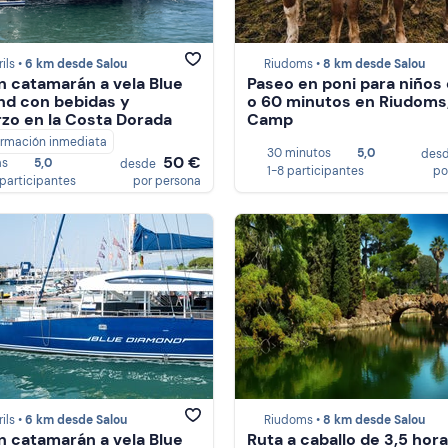
ils •
6 km desde Salou
Riudoms •
8 km desde Salou
n catamarán a vela Blue
Paseo en poni para niños
d con bebidas y
o 60 minutos en Riudoms,
zo en la Costa Dorada
Camp
irmación inmediata
30 minutos
5,0
des
50 €
as
5,0
desde
1-8 participantes
po
 participantes
por persona
ils •
6 km desde Salou
Riudoms •
8 km desde Salou
n catamarán a vela Blue
Ruta a caballo de 3,5 hor