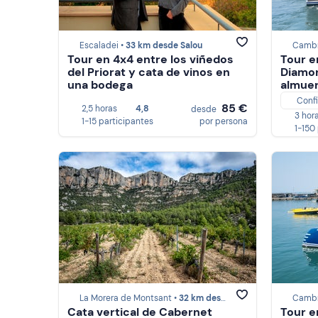
Escaladei •
33 km desde Salou
Cambr
Tour en 4x4 entre los viñedos
Tour e
del Priorat y cata de vinos en
Diamon
una bodega
almuer
Conf
85 €
2,5 horas
4,8
desde
3 hor
1-15 participantes
por persona
1-150
La Morera de Montsant •
32 km desde Salou
Cambr
Cata vertical de Cabernet
Tour e