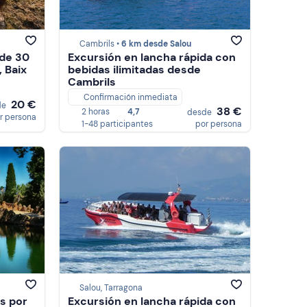
Cambrils •
6 km desde Salou
 de 30
Excursión en lancha rápida con
 Baix
bebidas ilimitadas desde
Cambrils
Confirmación inmediata
20 €
de
38 €
2 horas
4,7
desde
r persona
1-48 participantes
por persona
Salou, Tarragona
as por
Excursión en lancha rápida con