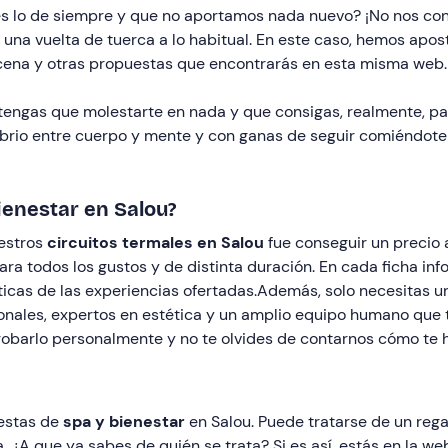
o es lo de siempre y que no aportamos nada nuevo? ¡No nos 
 una vuelta de tuerca a lo habitual. En este caso, hemos apos
 cena y otras propuestas que encontrarás en esta misma web.
tengas que molestarte en nada y que consigas, realmente, pas
ibrio entre cuerpo y mente y con ganas de seguir comiéndote 
ienestar en Salou?
uestros
circuitos termales en Salou
fue conseguir un precio 
ra todos los gustos y de distinta duración. En cada ficha in
icas de las experiencias ofertadas.Además, solo necesitas u
nales, expertos en estética y un amplio equipo humano que 
obarlo personalmente y no te olvides de contarnos cómo te h
uestas de
spa y bienestar
en Salou. Puede tratarse de un rega
 ¿A que ya sabes de quién se trata? Si es así, estás en la w