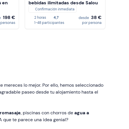
à en
bebidas ilimitadas desde Salou
Confirmación inmediata
198 €
38 €
2 horas
4,7
e
desde
 personas
1-48 participantes
por persona
 mereces lo mejor. Por ello, hemos seleccionado
 agradable paseo desde tu alojamiento hasta el
dromasaje
, piscinas con chorros de
agua a
A que te parece una idea genial?