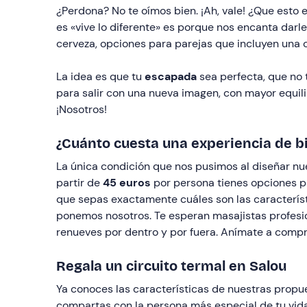
¿Perdona? No te oímos bien. ¡Ah, vale! ¿Que est
es «vive lo diferente» es porque nos encanta darle
cerveza, opciones para parejas que incluyen una
La idea es que tu
escapada
sea perfecta, que no 
para salir con una nueva imagen, con mayor equil
¡Nosotros!
¿Cuánto cuesta una experiencia de b
La única condición que nos pusimos al diseñar n
partir de
45 euros
por persona tienes opciones pa
que sepas exactamente cuáles son las característ
ponemos nosotros. Te esperan masajistas profesio
renueves por dentro y por fuera. Anímate a compr
Regala un circuito termal en Salou
Ya conoces las características de nuestras prop
compartas con la persona más especial de tu vida.