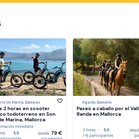
s
rra de Marina, Baleares
Algaida, Baleares
e 2 horas en scooter
Paseo a caballo por el Val
ico todoterreno en Son
Randa en Mallorca
de Marina, Mallorca
irmación inmediata
3 horas
5,0
des
79 €
oras
5,0
desde
1-6 participantes
po
participantes
por persona