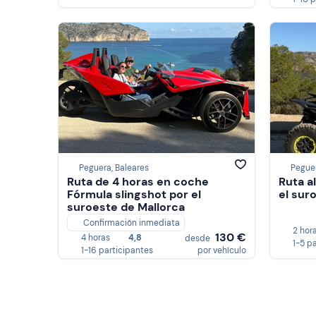
Peguera, Baleares
Peguer
Ruta de 4 horas en coche
Ruta a
Fórmula slingshot por el
el sur
suroeste de Mallorca
Confirmación inmediata
2 hor
130 €
4 horas
4,8
desde
1-5 p
1-16 participantes
por vehículo