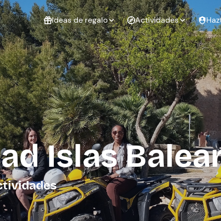
Ideas de regalo
Actividades
Haz
ué
Experiencias
Experiencias
Regalo de
para regalar
para regalar
cumpleaños
al que te
en pareja
 aire libre
a
ad Islas Balea
tarjeta
Regalo de
Despedida de
Despedida de
graduación
soltero
soltera
ctividades