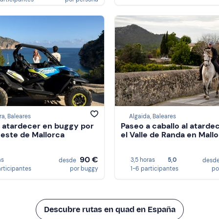
a, Baleares
Algaida, Baleares
l atardecer en buggy por
Paseo a caballo al atarde
oeste de Mallorca
el Valle de Randa en Mall
90 €
as
3,5 horas
5,0
desde
desd
articipantes
por buggy
1-6 participantes
po
Descubre rutas en quad en España