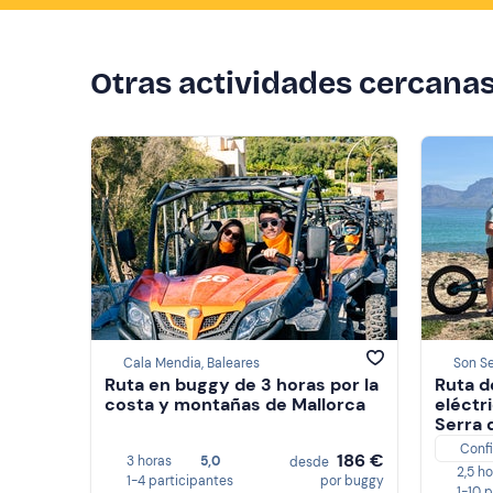
Otras actividades cercana
Cala Mendia, Baleares
Son Se
Ruta en buggy de 3 horas por la
Ruta d
costa y montañas de Mallorca
eléctr
Serra 
Conf
186 €
3 horas
5,0
desde
2,5 h
1-4 participantes
por buggy
1-10 