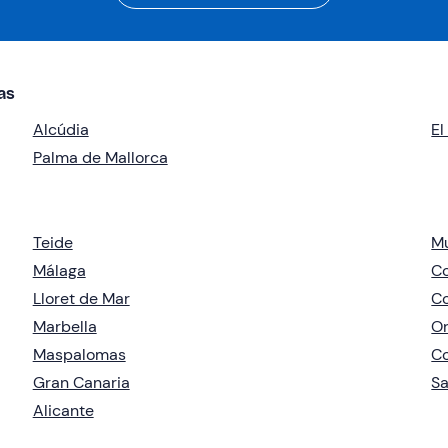
as
Alcúdia
El
Palma de Mallorca
Teide
Mu
Málaga
Co
Lloret de Mar
Co
Marbella
Or
Maspalomas
Co
Gran Canaria
Sa
Alicante