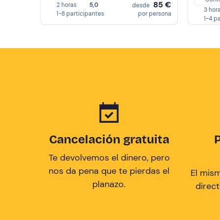
85 €
2 horas
5,0
desde
3 hor
1-8 participantes
por persona
1-4 p
Cancelación gratuita
Te devolvemos el dinero, pero
nos da pena que te pierdas el
El mis
planazo.
direc