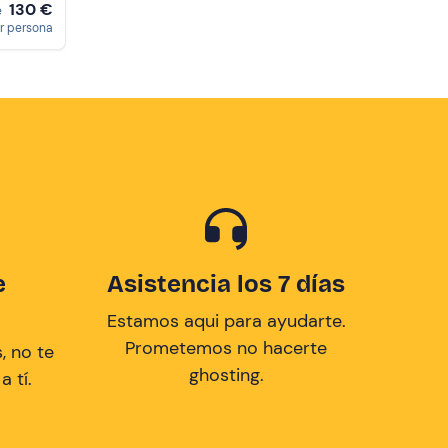
130 €
e
r persona
e
Asistencia los 7 días
Estamos aqui para ayudarte.
Prometemos no hacerte
, no te
ghosting.
 tí.