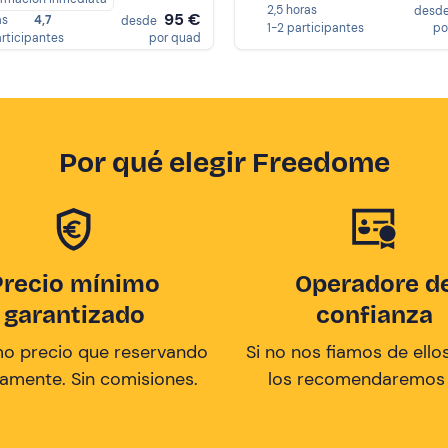
2,5 horas
desd
95 €
as
4,7
desde
1-2 participantes
po
articipantes
por quad
Por qué elegir Freedome
Precio mínimo
Operadore d
garantizado
confianza
mo precio que reservando
Si no nos fiamos de ellos
tamente. Sin comisiones.
los recomendaremos a