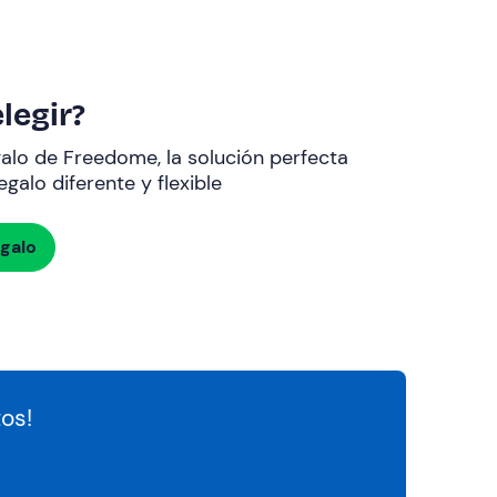
legir?
galo de Freedome, la solución perfecta
galo diferente y flexible
egalo
os!