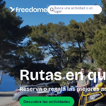
Busca una actividad o un
lugar
¿No sabes q
regalar?
Tarjeta Regalo
Freedome
Un regalo digit
permite elegir
experiencias al
en toda Españ
Rutas en qu
Regala una 
Reserva o regala las mejores a
Descubre las actividades