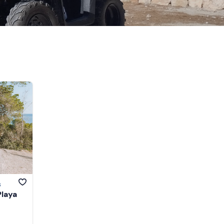
s
Playa