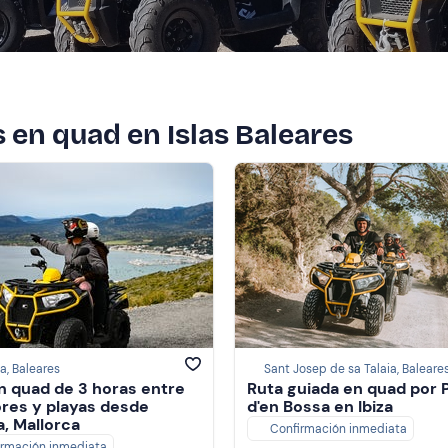
s en quad en Islas Baleares
a, Baleares
Sant Josep de sa Talaia, Baleare
n quad de 3 horas entre
Ruta guiada en quad por 
res y playas desde
d'en Bossa en Ibiza
a, Mallorca
Confirmación inmediata
irmación inmediata