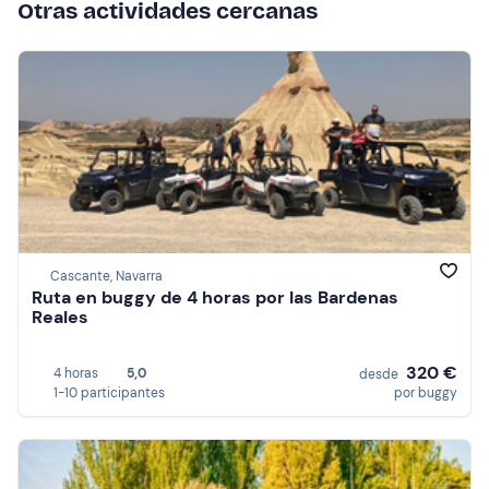
Otras actividades cercanas
Cascante, Navarra
Ruta en buggy de 4 horas por las Bardenas
Reales
320 €
4 horas
5,0
desde
1-10 participantes
por buggy