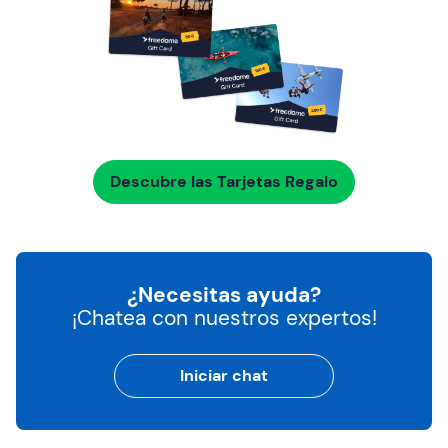
Descubre las Tarjetas Regalo
¿Necesitas ayuda?
¡Chatea con nuestros expertos!
Iniciar chat