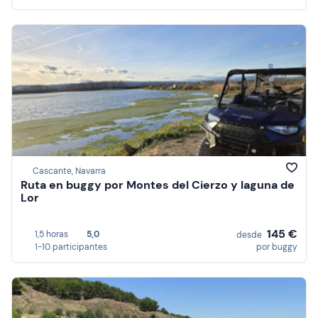
Cascante, Navarra
Ruta en buggy por Montes del Cierzo y laguna de
Lor
145 €
1,5 horas
5,0
desde
1-10 participantes
por buggy