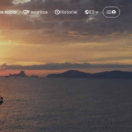
te socio
Favoritos
Historial
ES
Crea una cuenta en
Freedome
¡Únete a una comunidad de aventureros
como tú y colecciona recuerdos inolvidables!
Continuar con el email