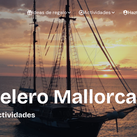
Ideas de regalo
Actividades
Haz
ué
Experiencias
Experiencias
Regalo de
para regalar
para regalar
cumpleaños
al que te
en pareja
 aire libre
a
elero Mallorca
tarjeta
Regalo de
Despedida de
Despedida de
graduación
soltero
soltera
ctividades