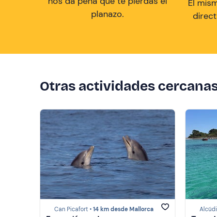
nos da pena que te pierdas el
El mis
planazo.
direc
Otras actividades cercana
Can Picafort •
14 km desde Mallorca
Alcúdi