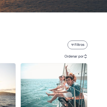
Filtros
Ordenar por
Actividades recomendadas
Precio (de menor a mayor)
Precio (de mayor a menor)
Reseñas