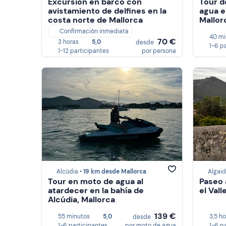
Excursión en barco con
Tour d
avistamiento de delfines en la
agua e
costa norte de Mallorca
Mallor
Confirmación inmediata
40 mi
70 €
3 horas
5,0
desde
1-6 p
1-12 participantes
por persona
Alcúdia •
19 km desde Mallorca
Algaid
Tour en moto de agua al
Paseo 
atardecer en la bahía de
el Val
Alcúdia, Mallorca
139 €
55 minutos
5,0
3,5 h
desde
1-6 participantes
por moto de agua
1-6 p