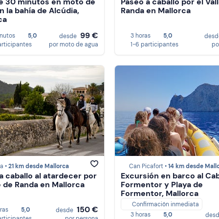
e 30 minutos en moto de
Paseo a caballo por el Val
n la bahía de Alcúdia,
Randa en Mallorca
ca
99 €
nutos
5,0
3 horas
5,0
desde
des
articipantes
por moto de agua
1-6 participantes
po
a •
21 km desde Mallorca
Can Picafort •
14 km desde Mall
a caballo al atardecer por
Excursión en barco al Ca
le de Randa en Mallorca
Formentor y Playa de
Formentor, Mallorca
Confirmación inmediata
150 €
oras
5,0
desde
3 horas
5,0
des
articipantes
por persona