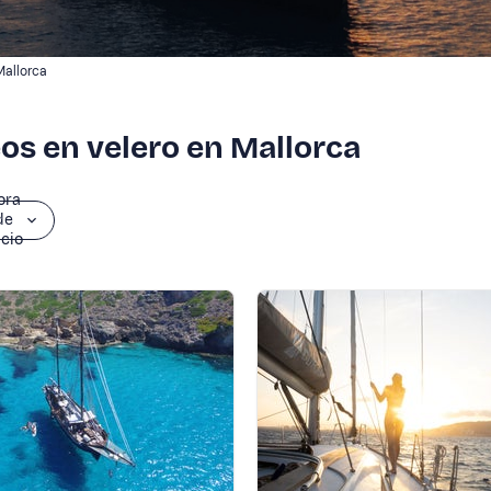
Mallorca
os en velero en Mallorca
ora
de
icio