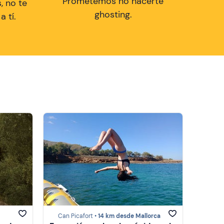
Prometemos no hacerte
, no te
ghosting.
 tí.
Can Picafort •
14 km desde Mallorca