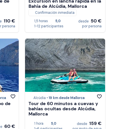
le de
Excursión en lancha rápida en la
Bahía de Alcúdia, Mallorca
Confirmación inmediata
110 €
50 €
1,5 horas
5,0
de
desde
r persona
1-12 participantes
por persona
orca
Alcúdia •
19 km desde Mallorca
bo de
Tour de 60 minutos a cuevas y
bahías ocultas desde Alcúdia,
Mallorca
159 €
1 hora
5,0
desde
60 €
de
1-6 participantes
por moto de agua