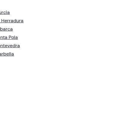
rcia
 Herradura
abarca
nta Pola
ontevedra
rbella