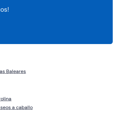
os!
las Baleares
rolina
seos a caballo