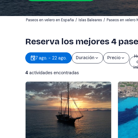
Paseos en velero en España
/
Islas Baleares
/
Paseos en velero 
Reserva los mejores 4 pase
H
7 ago. - 22 ago.
Duración
Precio
in
4
actividades encontradas