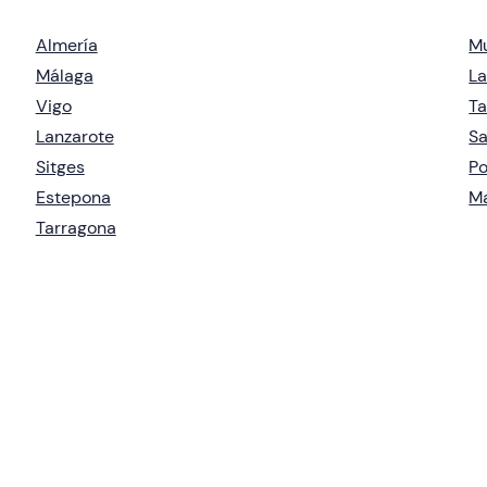
Almería
Mu
Málaga
La
Vigo
T
Lanzarote
Sa
Sitges
P
Estepona
Ma
Tarragona