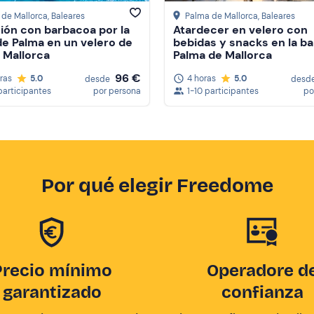
 de Mallorca
, Baleares
Palma de Mallorca
, Baleares
ión con barbacoa por la
Atardecer en velero con
de Palma en un velero de
bebidas y snacks en la ba
 Mallorca
Palma de Mallorca
96 €
oras
5.0
4 horas
5.0
desde
desd
participantes
por persona
1-10 participantes
po
Por qué elegir Freedome
Precio mínimo
Operadore d
garantizado
confianza