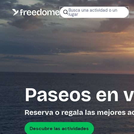
Busca una actividad o un
lugar
¿No sabes q
regalar?
Tarjeta Regalo
Freedome
Un regalo digit
permite elegir
experiencias al
en toda Españ
Paseos en v
Regala una 
Reserva o regala las mejores a
Descubre las actividades