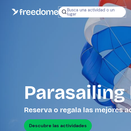
Busca una actividad o un
lugar
¿No sabes q
regalar?
Tarjeta Regalo
Freedome
Un regalo digit
permite elegir
experiencias al
en toda Españ
Parasailing
Regala una 
Reserva o regala las mejores a
Descubre las actividades