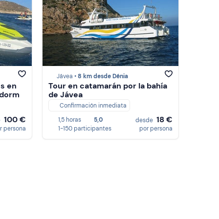
Jávea •
8 km desde Dénia
os en
Tour en catamarán por la bahía
idorm
de Jávea
Confirmación inmediata
100 €
18 €
1,5 horas
5,0
e
desde
r persona
1-150 participantes
por persona