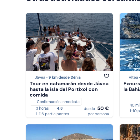
Jávea •
9 km desde Dénia
Altea 
Tour en catamarán desde Jávea
Excurs
hasta la isla del Portixol con
la Bahí
comida
Confirmación inmediata
40 mi
50 €
3 horas
4,8
desde
1-10 
1-116 participantes
por persona