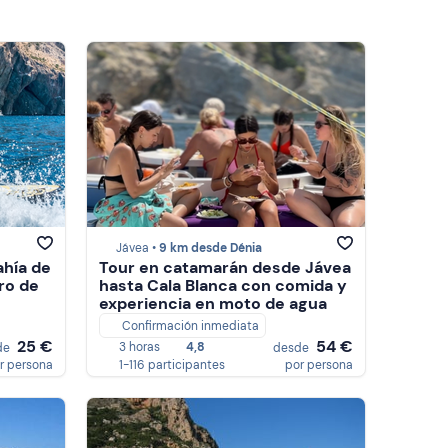
Jávea •
9 km desde Dénia
ahía de
Tour en catamarán desde Jávea
rro de
hasta Cala Blanca con comida y
experiencia en moto de agua
Confirmación inmediata
25 €
54 €
3 horas
4,8
de
desde
r persona
1-116 participantes
por persona