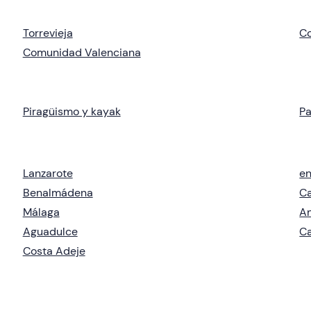
Torrevieja
Co
Comunidad Valenciana
Piragüismo y kayak
Pa
Lanzarote
en
Benalmádena
Ca
Málaga
An
Aguadulce
Ca
Costa Adeje