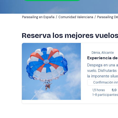
Parasailing en España
/
Comunidad Valenciana
/
Parasailing D
Reserva los mejores vuelos
Dénia, Alicante
Experiencia de
Despega en una av
vuelo. Disfrutará
la imponente silu
Confirmación in
1,5 horas
5,0
1-8 participantes