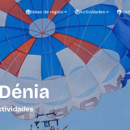
Ideas de regalo
Actividades
Haz
ué
Experiencias
Experiencias
Regalo de
para regalar
para regalar
cumpleaños
al que te
en pareja
 aire libre
a
 Dénia
tarjeta
Regalo de
Despedida de
Despedida de
graduación
soltero
soltera
ctividades