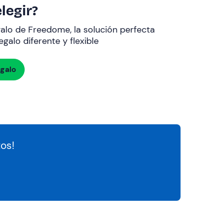
legir?
galo de Freedome, la solución perfecta
galo diferente y flexible
egalo
os!