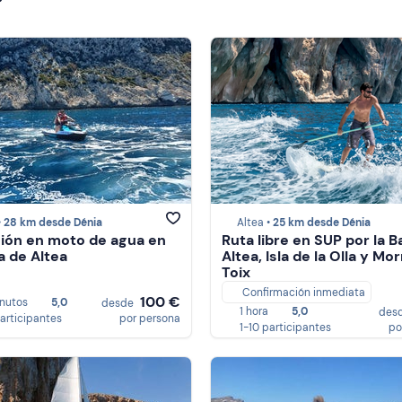
•
28 km desde Dénia
Altea •
25 km desde Dénia
ión en moto de agua en
Ruta libre en SUP por la B
a de Altea
Altea, Isla de la Olla y Mo
Toix
Confirmación inmediata
100 €
nutos
5,0
desde
1 hora
5,0
des
participantes
por persona
1-10 participantes
po