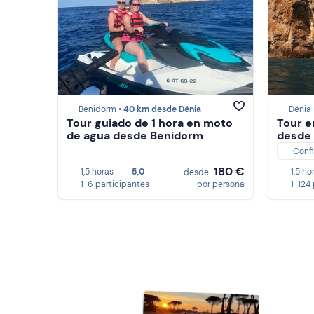
Benidorm •
40 km desde Dénia
Dénia 
Tour guiado de 1 hora en moto
Tour e
de agua desde Benidorm
desde 
Conf
180 €
1,5 horas
5,0
1,5 ho
desde
1-6 participantes
por persona
1-124