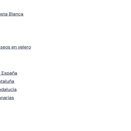
sta Blanca
seos en velero
 España
taluña
dalucía
narias