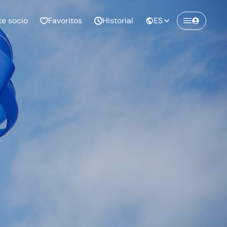
te socio
Favoritos
Historial
ES