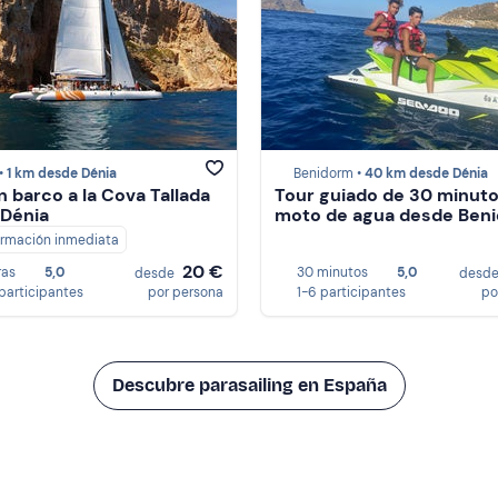
•
1 km desde Dénia
Benidorm •
40 km desde Dénia
n barco a la Cova Tallada
Tour guiado de 30 minut
Dénia
moto de agua desde Ben
irmación inmediata
20 €
ras
5,0
30 minutos
5,0
desde
desd
 participantes
por persona
1-6 participantes
po
Descubre parasailing en España