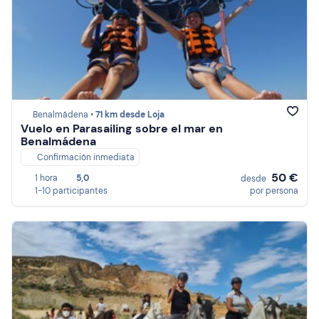
Benalmádena •
71 km desde Loja
Vuelo en Parasailing sobre el mar en
Benalmádena
Confirmación inmediata
50 €
1 hora
5,0
desde
1-10 participantes
por persona