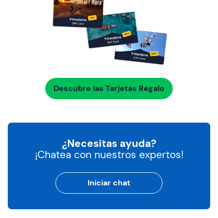
Descubre las Tarjetas Regalo
¿Necesitas ayuda?
¡Chatea con nuestros expertos!
Iniciar chat