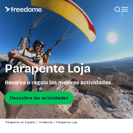
Parapente Loja
Reserva o regala las mejores actividades
Descubre las actividades
Parapente en España
/
Andalucía
/
Parapente Loja