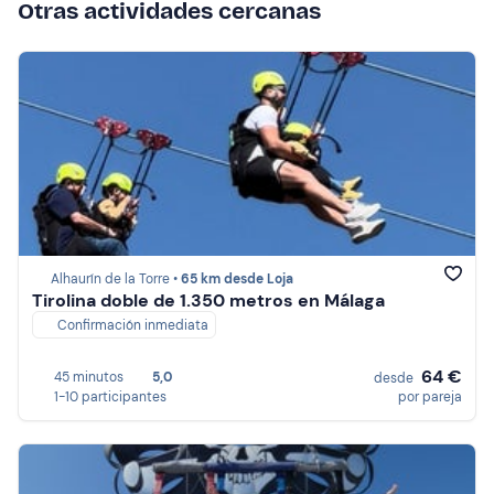
Otras actividades cercanas
Alhaurín de la Torre •
65 km desde Loja
Tirolina doble de 1.350 metros en Málaga
Confirmación inmediata
64 €
45 minutos
5,0
desde
1-10 participantes
por pareja