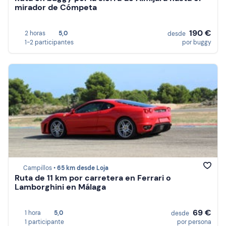
mirador de Cómpeta
190 €
2 horas
5,0
desde
1-2 participantes
por buggy
Campillos •
65 km desde Loja
Ruta de 11 km por carretera en Ferrari o
Lamborghini en Málaga
69 €
1 hora
5,0
desde
1 participante
por persona