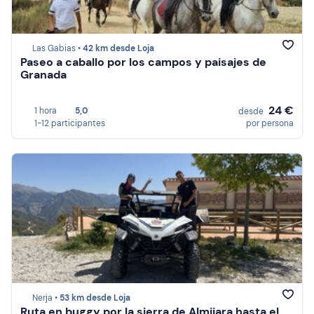
Las Gabias •
42 km desde Loja
Paseo a caballo por los campos y paisajes de
Granada
24 €
1 hora
5,0
desde
1-12 participantes
por persona
Nerja •
53 km desde Loja
Ruta en buggy por la sierra de Almijara hasta el