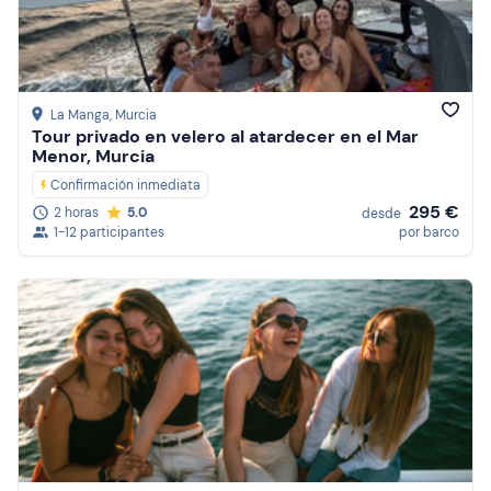
La Manga
, Murcia
Tour privado en velero al atardecer en el Mar
Menor, Murcia
Confirmación inmediata
295 €
2 horas
5.0
desde
1-12 participantes
por barco