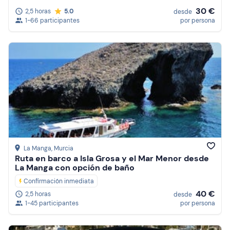
30 €
2,5 horas
5.0
desde
1-66 participantes
por persona
La Manga
, Murcia
Ruta en barco a Isla Grosa y el Mar Menor desde
La Manga con opción de baño
Confirmación inmediata
40 €
2,5 horas
desde
1-45 participantes
por persona