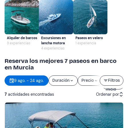
Alquiler de barcos
Excursiones en
Paseos en velero
3 experiencias
lancha motora
1 experiencia
4 experiencias
Reserva los mejores 7 paseos en barco
en Murcia
Hora
9 ago. - 24 ago.
Duración
Precio
Filtros
de
inicio
7
actividades encontradas
Ordenar por
Actividades recomendadas
Precio (de menor a mayor)