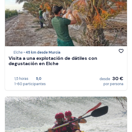
Elche •
45 km desde Murcia
Visita a una explotación de dátiles con
degustación en Elche
30 €
1,5 horas
5,0
desde
1-60 participantes
por persona