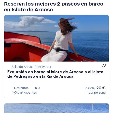
Reserva los mejores 2 paseos en barco
en Islote de Areoso
A Illa de Arousa, Pontevedra
Excursión en barco al islote de Areoso o al islote
de Pedregoso en la Ría de Arousa
20 €
20 minutos
5,0
desde
1-5 participantes
por persona