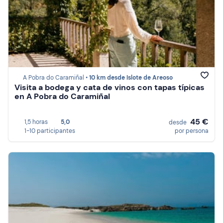
A Pobra do Caramiñal •
10 km desde Islote de Areoso
Visita a bodega y cata de vinos con tapas típicas
en A Pobra do Caramiñal
45 €
1,5 horas
5,0
desde
1-10 participantes
por persona