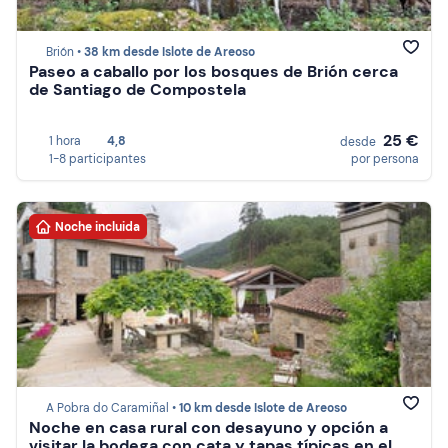
Brión •
38 km desde Islote de Areoso
Paseo a caballo por los bosques de Brión cerca
de Santiago de Compostela
25 €
1 hora
4,8
desde
1-8 participantes
por persona
Noche incluida
A Pobra do Caramiñal •
10 km desde Islote de Areoso
Noche en casa rural con desayuno y opción a
visitar la bodega con cata y tapas típicas en el