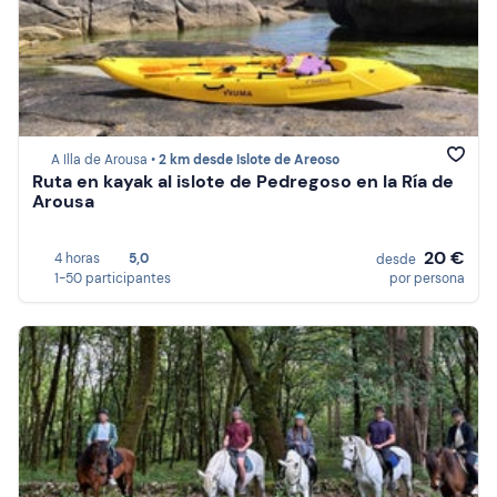
A Illa de Arousa •
2 km desde Islote de Areoso
Ruta en kayak al islote de Pedregoso en la Ría de
Arousa
20 €
4 horas
5,0
desde
1-50 participantes
por persona