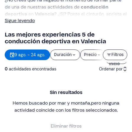
de una de nuestras actividades de
conducción
deportiva
en
Valencia
? ¿Sí? Ponte el cinturón, aprieta el
Sigue leyendo
acelerador y ¡
adelante
!
Las mejores experiencias 5 de
conducción deportiva en Valencia
Hora
9 ago. - 24 ago.
Duración
Precio
Filtros
de
inicio
0
actividades encontradas
Ordenar por
Actividades recomendadas
Sin resultados
Precio (de menor a mayor)
Hemos buscado por mar y montaña
,
pero ninguna
Precio (de mayor a menor)
actividad coincide con los filtros seleccionados
.
Reseñas
Eliminar filtros