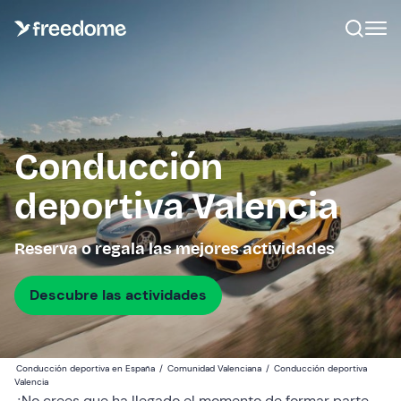
Conducción
deportiva Valencia
Reserva o regala las mejores actividades
Descubre las actividades
Conducción deportiva en España
/
Comunidad Valenciana
/
Conducción deportiva
Valencia
¿No crees que ha llegado el momento de formar parte