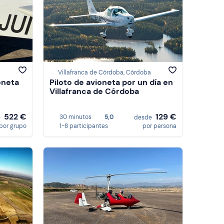
Villafranca de Córdoba, Córdoba
oneta
Piloto de avioneta por un día en
Villafranca de Córdoba
522 €
129 €
30 minutos
5,0
e
desde
por grupo
1-8 participantes
por persona