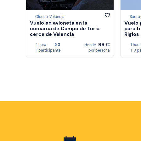
Olocau, Valencia
Santa 
Vuelo en avioneta en la
Vuelo 
comarca de Campo de Turia
para t
cerca de Valencia
Riglos
99 €
1 hora
5,0
1 hora
desde
1 participante
por persona
1-3 p