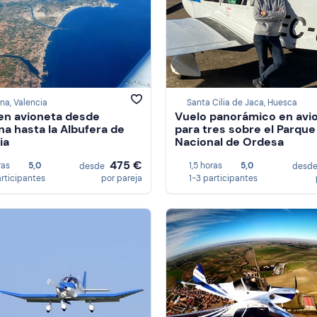
na, Valencia
Santa Cilia de Jaca, Huesca
en avioneta desde
Vuelo panorámico en avi
a hasta la Albufera de
para tres sobre el Parque
ia
Nacional de Ordesa
475 €
ras
5,0
1,5 horas
5,0
desde
desd
articipantes
por pareja
1-3 participantes