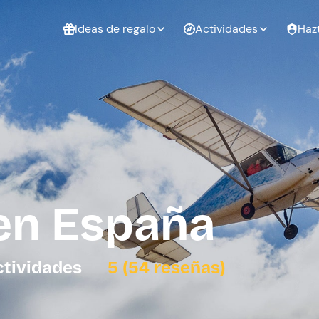
Ideas de regalo
Actividades
Haz
ué
Experiencias
Experiencias
Regalo de
para regalar
para regalar
cumpleaños
al que te
en pareja
 aire libre
a
en España
tarjeta
Regalo de
Despedida de
Despedida de
graduación
soltero
soltera
ctividades
5 (54 reseñas)