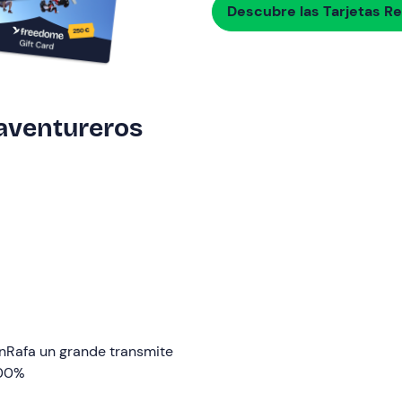
Descubre las Tarjetas R
 aventureros
.nRafa un grande transmite
100%