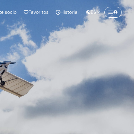
te socio
Favoritos
Historial
ES