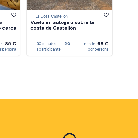
La Llosa, Castellón
os
Vuelo en autogiro sobre la
o cerca
costa de Castellón
85 €
69 €
30 minutos
5,0
de
desde
r persona
1 participante
por persona