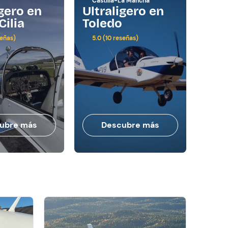
Castilla-La Mancha
Anda
igero en
Ultraligero en
Ultr
Cilia
Toledo
Sevi
señas)
5.0 (10 reseñas)
5.0 (
ubre más
Descubre más