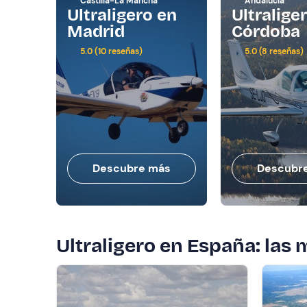
Castilla-La Mancha
Andalucía
Ultraligero en
Ultralige
Madrid
Córdoba
5.0 (10 reseñas)
5.0 (8 reseñas)
Descubre más
Descubr
Ultraligero en España: las 