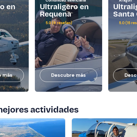
Comunidad Valenciana
Aragón
ro en
Ultraligero en
Ultral
Requena
Santa 
5.0 (6 reseñas)
5.0 (15 re
e más
Descubre más
Desc
mejores actividades