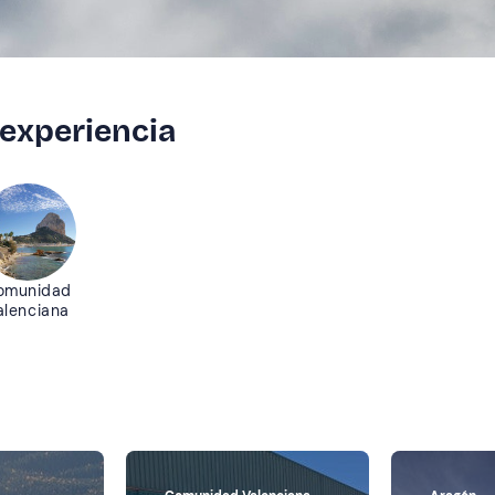
 experiencia
omunidad
alenciana