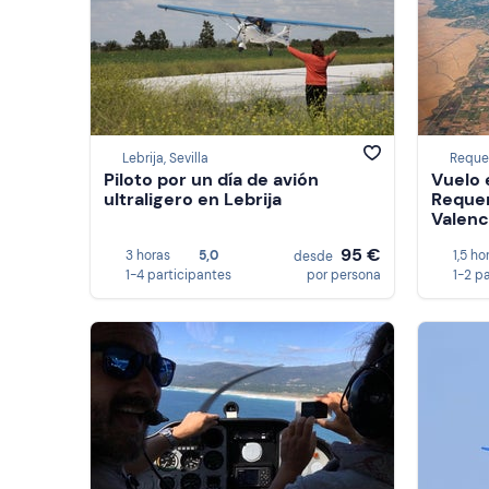
Lebrija, Sevilla
Reque
Piloto por un día de avión
Vuelo 
ultraligero en Lebrija
Requen
Valenc
95 €
3 horas
5,0
1,5 ho
desde
1-4 participantes
por persona
1-2 p