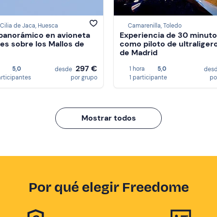
Cilia de Jaca, Huesca
Camarenilla, Toledo
panorámico en avioneta
Experiencia de 30 minut
res sobre los Mallos de
como piloto de ultraliger
de Madrid
297 €
5,0
1 hora
5,0
desde
des
articipantes
por grupo
1 participante
po
Mostrar todos
Por qué elegir Freedome