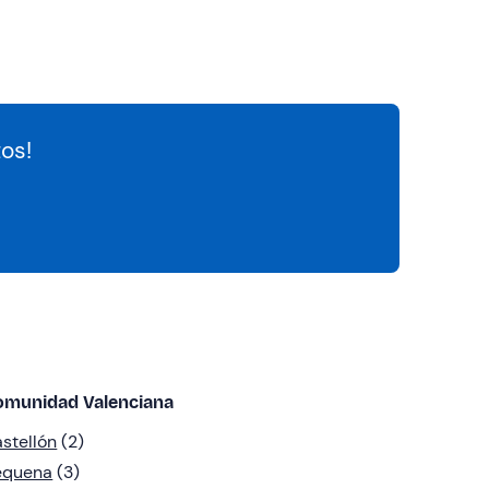
os!
omunidad Valenciana
stellón
(2)
equena
(3)