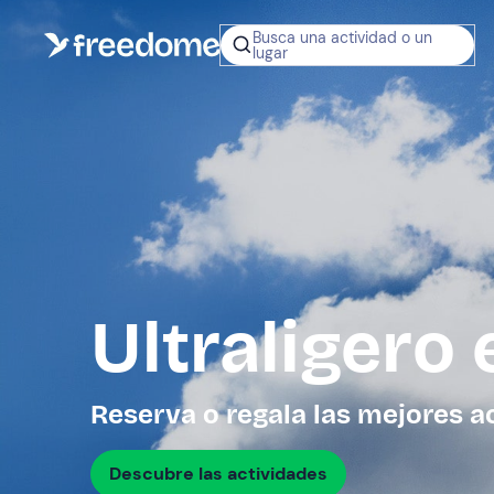
Busca una actividad o un
lugar
¿No sabes q
regalar?
Tarjeta Regalo
Freedome
Un regalo digit
permite elegir
experiencias al
en toda Españ
Ultraligero 
Regala una 
Reserva o regala las mejores a
Descubre las actividades