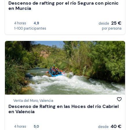
Descenso de rafting por el río Segura con picnic
en Murcia
25 €
4 horas
4,9
desde
1-100 participantes
por persona
Venta del Moro, Valencia
Descenso de Rafting en las Hoces del río Cabriel
en Valencia
40 €
4 horas
5,0
desde