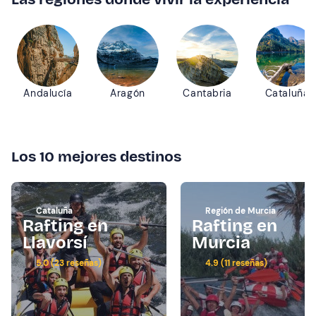
Andalucía
Aragón
Cantabria
Cataluña
Los 10 mejores destinos
Cataluña
Región de Murcia
Rafting en
Rafting en
Llavorsí
Murcia
5.0 (23 reseñas)
4.9 (11 reseñas)