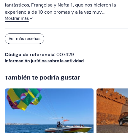
fantásticos, Françoise y Neftalí , que nos hicieron la
persona que quiera vivir una aventura inolvidable. No
experiencia de 10 con bromas y a la vez muy
solo es un excelente instructor, sino también una
Mostrar más
profesionales. Repetiremos sin duda, gracias por todo!!
persona increíble que sabe cómo hacer que cada
segundo en el aire sea puro disfrute. ¡Gracias, Naftali,
por hacer este sueño realidad!
Ver más reseñas
Código de referencia
: 007429
Información jurídica sobre la actividad
También te podría gustar