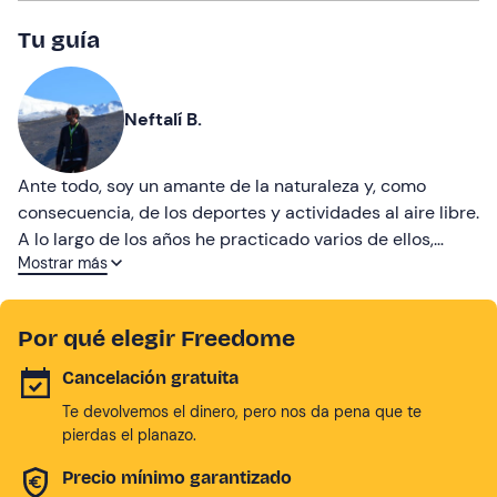
Tu guía
Neftalí B.
Ante todo, soy un amante de la naturaleza y, como
consecuencia, de los deportes y actividades al aire libre.
A lo largo de los años he practicado varios de ellos,
Mostrar más
tanto a nivel amateur como profesional. Soy profesor de
parapente y de esquí, monitor ecuestre y guía de media
montaña. Además, soy guía turístico acreditado en el
Por qué elegir Freedome
Parque Nacional de Sierra Nevada y en el Geoparque de
Granada, acompañando rutas y compartiendo el
Cancelación gratuita
entorno con quienes quieren descubrirlo.
Te devolvemos el dinero, pero nos da pena que te
pierdas el planazo.
Precio mínimo garantizado