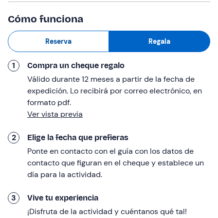
aire, la perspectiva será imponente. Disfrutaremos de
Cómo funciona
vistas directas a
Sierra Nevada
, desde el Cerro de los
Majojos hasta Cumbres Verdes, divisando
los pueblos
Reserva
Regala
de la Vega
, la
ciudad de Granada
y los emblemáticos
montes que rodean la
Alhambra
.
1
Compra un cheque regalo
Será una aventura aérea de
15 o 30 minutos
, según la
Válido durante 12 meses a partir de la fecha de
opción elegida, hasta realizar un
descenso suave
para
expedición. Lo recibirá por correo electrónico, en
aterrizar en el punto de encuentro. La experiencia
formato pdf.
completa tendrá una
duración total aproximada de 2
Ver vista previa
horas.
Dirigido a
2
Elige la fecha que prefieras
Ponte en contacto con el guía con los datos de
La experiencia es apta para todos los públicos y
no es
contacto que figuran en el cheque y establece un
necesaria experiencia.
día para la actividad.
Los
menores de edad
tendrán que presentarse
acompañados de un
tutor legal que autorice
la
3
Vive tu experiencia
actividad.
¡Disfruta de la actividad y cuéntanos qué tal!