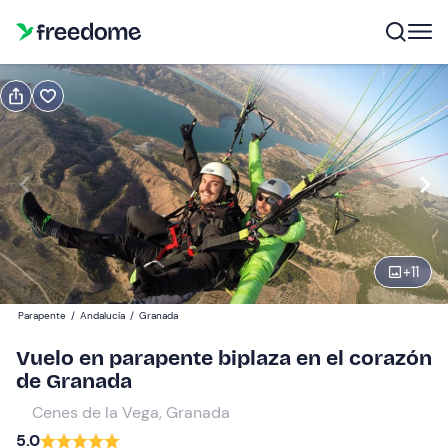
Reserva o regala
Reserva
Regala
Cheque regalo válido 12 meses
Ver vista previa
vuelo de 15-20 min.
+
11
Participantes
1
Parapente
/
Andalucía
/
Granada
80 €
Vuelo en parapente biplaza en el corazón
de Granada
Cenes de la Vega, Granada
5.0