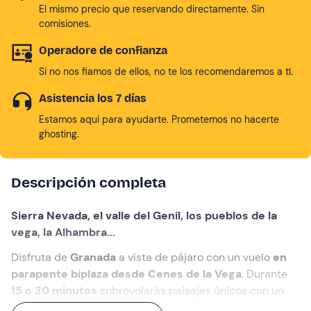
El mismo precio que reservando directamente. Sin
comisiones.
Operadore de confianza
Si no nos fiamos de ellos, no te los recomendaremos a tí.
Asistencia los 7 días
Estamos aqui para ayudarte. Prometemos no hacerte
ghosting.
Descripción completa
Sierra Nevada, el valle del Genil, los pueblos de la
vega, la Alhambra...
Disfruta de
Granada
a vista de pájaro con un vuelo
en
parapente biplaza desde Cenes de la Vega
. Durante
15 o 30 minutos
sobrevolarás paisajes únicos con un
piloto experto.